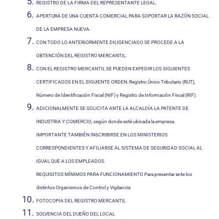
REGISTRO DE LA FIRMA DEL REPRESENTANTE LEGAL.
APERTURA DE UNA CUENTA COMERCIAL PARA SOPORTAR LA RAZÓN SOCIAL
DE LA EMPRESA NUEVA.
CON TODO LO ANTERIORMENTE DILIGENCIADO SE PROCEDE A LA
OBTENCIÓN DEL REGISTRO MERCANTIL.
CON EL REGISTRO MERCANTIL SE PUEDEN EXPEDIR LOS SIGUIENTES
CERTIFICADOS EN EL SIGUIENTE ORDEN: Registro Único Tributario (RUT),
Número de Identificación Fiscal (NIF) y Registro de Información Fiscal (RIF).
ADICIONALMENTE SE SOLICITA ANTE LA ALCALDÍA LA PATENTE DE
INDUSTRIA Y COMERCIO, según donde esté ubicada la empresa.
IMPORTANTE TAMBIÉN INSCRIBIRSE EN LOS MINISTERIOS
CORRESPONDIENTES Y AFILIARSE AL SISTEMA DE SEGURIDAD SOCIAL AL
IGUAL QUE A LOS EMPLEADOS.
REQUISITOS MÍNIMOS PARA FUNCIONAMIENTO Para presentar ante los
distintos Organismos de Control y Vigilancia:
FOTOCOPIA DEL REGISTRO MERCANTIL
SOLVENCIA DEL DUEÑO DEL LOCAL