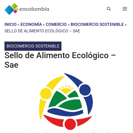
Saltar
Me
al
contenido
INICIO
»
ECONOMÍA
»
COMERCIO
»
BIOCOMERCIO SOSTENIBLE
»
SELLO DE ALIMENTO ECOLÓGICO – SAE
BIOCOMERCIO SOSTENIBLE
Sello de Alimento Ecológico –
Sae