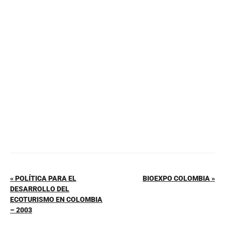
e
e
s
l
p
b
st
A
ar
o
p
tir
o
p
k
« POLÍTICA PARA EL
BIOEXPO COLOMBIA »
DESARROLLO DEL
ECOTURISMO EN COLOMBIA
– 2003