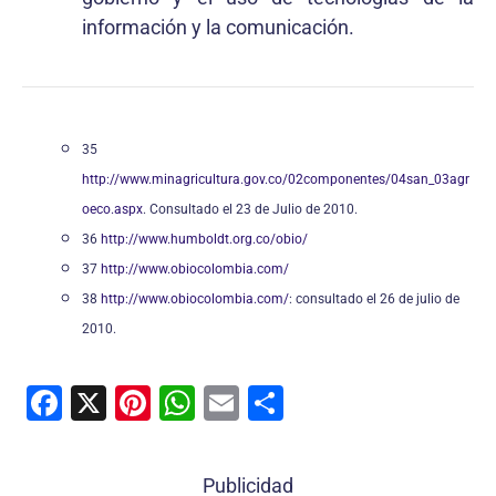
información y la comunicación.
35
http://www.minagricultura.gov.co/02componentes/04san_03agr
oeco.aspx
. Consultado el 23 de Julio de 2010.
36
http://www.humboldt.org.co/obio/
37
http://www.obiocolombia.com/
38
http://www.obiocolombia.com/
: consultado el 26 de julio de
2010.
F
X
Pi
W
E
C
a
nt
h
m
o
c
er
at
ai
m
Publicidad