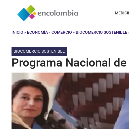
Saltar
al
MEDICI
contenido
INICIO
»
ECONOMÍA
»
COMERCIO
»
BIOCOMERCIO SOSTENIBLE
BIOCOMERCIO SOSTENIBLE
Programa Nacional de 