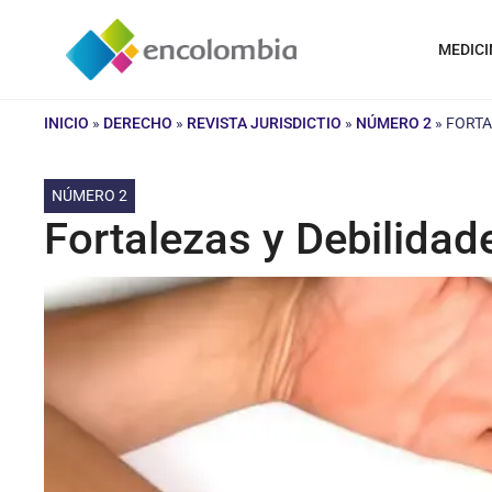
Saltar
al
MEDICI
contenido
INICIO
»
DERECHO
»
REVISTA JURISDICTIO
»
NÚMERO 2
»
FORTA
NÚMERO 2
Fortalezas y Debilida