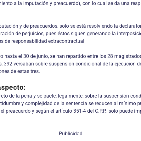
ento a la imputación y preacuerdo), con lo cual se da una respu
.
putación y de preacuerdos, solo se está resolviendo la declarato
ración de perjuicios, pues éstos siguen generando la interposici
es de responsabilidad extracontractual.
ero hasta el 30 de junio, se han repartido entre los 28 magistra
s, 392 versaban sobre suspensión condicional de la ejecución de 
ones de estas tres.
aspecto:
o de la pena y se pacte, legalmente, sobre la suspensión condici
idumbre y complejidad de la sentencia se reducen al mínimo pues
del preacuerdo y según el artículo 351-4 del C.P.P., solo puede i
Publicidad