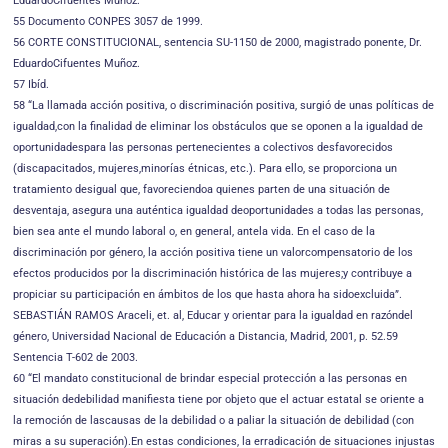
EduardoCifuentes Muñoz.
55 Documento CONPES 3057 de 1999.
56 CORTE CONSTITUCIONAL, sentencia SU-1150 de 2000, magistrado ponente, Dr.
EduardoCifuentes Muñoz.
57 Ibíd.
58 “La llamada acción positiva, o discriminación positiva, surgió de unas políticas de
igualdad,con la finalidad de eliminar los obstáculos que se oponen a la igualdad de
oportunidadespara las personas pertenecientes a colectivos desfavorecidos
(discapacitados, mujeres,minorías étnicas, etc.). Para ello, se proporciona un
tratamiento desigual que, favoreciendoa quienes parten de una situación de
desventaja, asegura una auténtica igualdad deoportunidades a todas las personas,
bien sea ante el mundo laboral o, en general, antela vida. En el caso de la
discriminación por género, la acción positiva tiene un valorcompensatorio de los
efectos producidos por la discriminación histórica de las mujeres;y contribuye a
propiciar su participación en ámbitos de los que hasta ahora ha sidoexcluida”.
SEBASTIÁN RAMOS Araceli, et. al, Educar y orientar para la igualdad en razóndel
género, Universidad Nacional de Educación a Distancia, Madrid, 2001, p. 52.59
Sentencia T-602 de 2003.
60 “El mandato constitucional de brindar especial protección a las personas en
situación dedebilidad manifiesta tiene por objeto que el actuar estatal se oriente a
la remoción de lascausas de la debilidad o a paliar la situación de debilidad (con
miras a su superación).En estas condiciones, la erradicación de situaciones injustas