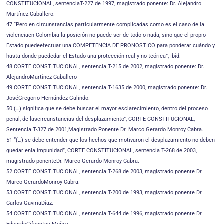
CONSTITUCIONAL, sentenciaT-227 de 1997, magistrado ponente: Dr. Alejandro
Martínez Caballero.
47 “Pero en circunstancias particularmente complicadas como es el caso de la
violenciaen Colombia la posición no puede ser de todo o nada, sino que el propio
Estado puedeefectuar una COMPETENCIA DE PRONOSTICO para ponderar cuándo y
hasta donde puededar el Estado una protección real y no teórica”, Ibíd.
48 CORTE CONSTITUCIONAL, sentencia T-215 de 2002, magistrado ponente: Dr.
AlejandroMartínez Caballero
49 CORTE CONSTITUCIONAL, sentencia T-1635 de 2000, magistrado ponente: Dr.
JoséGregorio Hernández Galindo.
50 (…) significa que se debe buscar el mayor esclarecimiento, dentro del proceso
penal, de lascircunstancias del desplazamiento”, CORTE CONSTITUCIONAL,
Sentencia T-327 de 2001,Magistrado Ponente Dr. Marco Gerardo Monroy Cabra.
51 “(…) se debe entender que los hechos que motivaron el desplazamiento no deben
quedar enla impunidad”, CORTE CONSTITUCIONAL, sentencia T-268 de 2003,
magistrado ponenteDr. Marco Gerardo Monroy Cabra.
52 CORTE CONSTITUCIONAL, sentencia T-268 de 2003, magistrado ponente Dr.
Marco GerardoMonroy Cabra.
53 CORTE CONSTITUCIONAL, sentencia T-200 de 1993, magistrado ponente Dr.
Carlos GaviriaDíaz.
54 CORTE CONSTITUCIONAL, sentencia T-644 de 1996, magistrado ponente Dr.