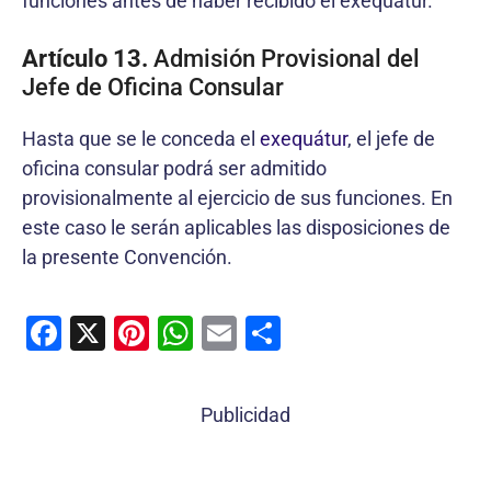
funciones antes de haber recibido el exequátur.
Artículo 13.
Admisión Provisional del
Jefe de Oficina Consular
Hasta que se le conceda el
exequátur
, el jefe de
oficina consular podrá ser admitido
provisionalmente al ejercicio de sus funciones. En
este caso le serán aplicables las disposiciones de
la presente Convención.
F
X
Pi
W
E
C
a
nt
h
m
o
c
er
at
ai
m
Publicidad
e
e
s
l
p
b
st
A
ar