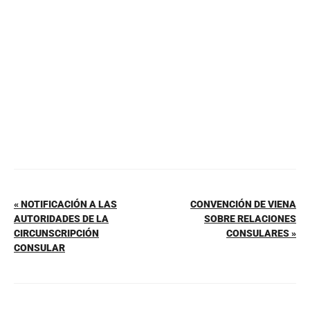
o
p
tir
o
p
k
« NOTIFICACIÓN A LAS
CONVENCIÓN DE VIENA
AUTORIDADES DE LA
SOBRE RELACIONES
CIRCUNSCRIPCIÓN
CONSULARES »
CONSULAR