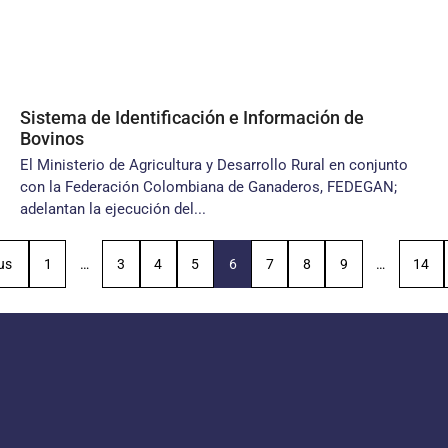
Sistema de Identificación e Información de
Bovinos
El Ministerio de Agricultura y Desarrollo Rural en conjunto
con la Federación Colombiana de Ganaderos, FEDEGAN;
adelantan la ejecución del...
us
1
…
3
4
5
6
7
8
9
…
14