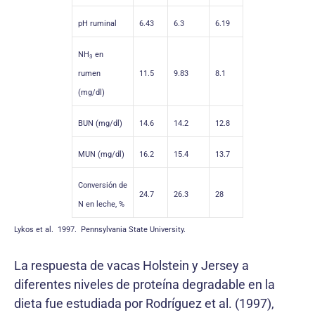
pH ruminal
6.43
6.3
6.19
NH
en
3
rumen
11.5
9.83
8.1
(mg/dl)
BUN (mg/dl)
14.6
14.2
12.8
MUN (mg/dl)
16.2
15.4
13.7
Conversión de
24.7
26.3
28
N en leche, %
Lykos et al. 1997. Pennsylvania State University.
La respuesta de vacas Holstein y Jersey a
diferentes niveles de proteína degradable en la
dieta fue estudiada por Rodríguez et al. (1997),