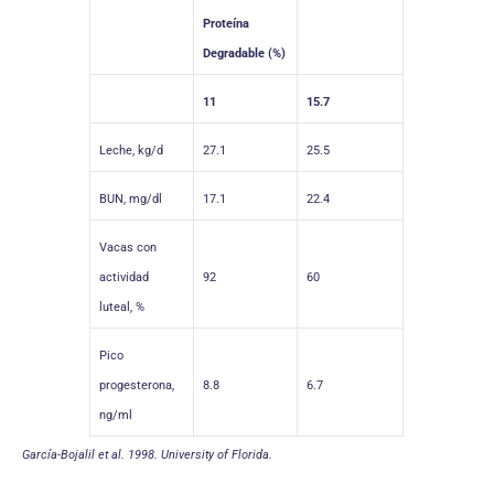
Proteína
Degradable (%)
11
15.7
Leche, kg/d
27.1
25.5
BUN, mg/dl
17.1
22.4
Vacas con
actividad
92
60
luteal, %
Pico
progesterona,
8.8
6.7
ng/ml
García-Bojalil et al. 1998. University of Florida.