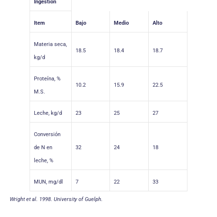
Ingestión
Item
Bajo
Medio
Alto
Materia seca,
18.5
18.4
18.7
kg/d
Proteína, %
10.2
15.9
22.5
M.S.
Leche, kg/d
23
25
27
Conversión
de N en
32
24
18
leche, %
MUN, mg/dl
7
22
33
Wright et al. 1998. University of Guelph.