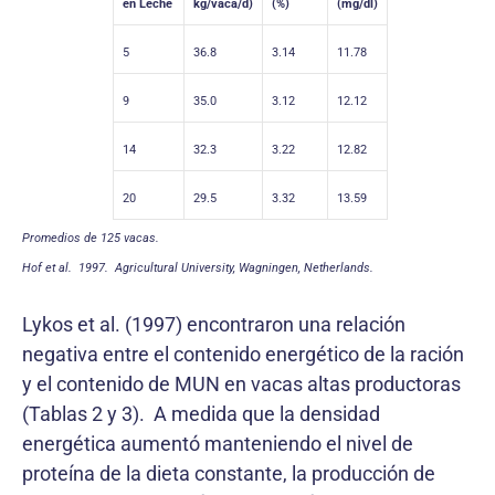
en Leche
kg/vaca/d)
(%)
(mg/dl)
5
36.8
3.14
11.78
9
35.0
3.12
12.12
14
32.3
3.22
12.82
20
29.5
3.32
13.59
Promedios de 125 vacas.
Hof et al. 1997. Agricultural University, Wagningen, Netherlands.
Lykos et al. (1997) encontraron una relación
negativa entre el contenido energético de la ración
y el contenido de MUN en vacas altas productoras
(Tablas 2 y 3). A medida que la densidad
energética aumentó manteniendo el nivel de
proteína de la dieta constante, la producción de