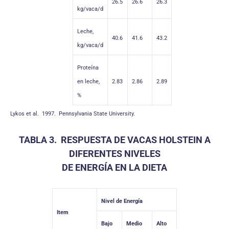
26.5
26.6
26.3
kg/vaca/d
Leche,
40.6
41.6
43.2
kg/vaca/d
Proteína
en leche,
2.83
2.86
2.89
%
Lykos et al. 1997. Pennsylvania State University.
TABLA 3. RESPUESTA DE VACAS HOLSTEIN A
DIFERENTES NIVELES
DE ENERGÍA EN LA DIETA
Nivel de Energía
Item
Bajo
Medio
Alto