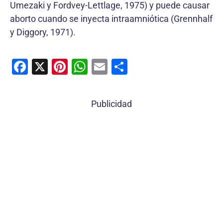
Umezaki y Fordvey-Lettlage, 1975) y puede causar
aborto cuando se inyecta intraamniótica (Grennhalf
y Diggory, 1971).
F
X
Pi
W
E
C
a
nt
h
m
o
c
er
at
ai
m
Publicidad
e
e
s
l
p
b
st
A
ar
o
p
tir
o
p
k