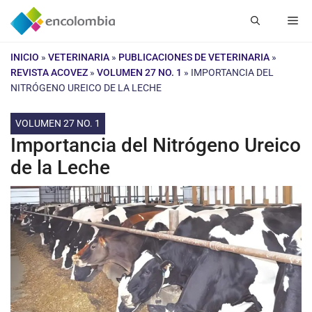
Saltar
Me
al
contenido
INICIO
»
VETERINARIA
»
PUBLICACIONES DE VETERINARIA
»
REVISTA ACOVEZ
»
VOLUMEN 27 NO. 1
»
IMPORTANCIA DEL
NITRÓGENO UREICO DE LA LECHE
VOLUMEN 27 NO. 1
Importancia del Nitrógeno Ureico
de la Leche