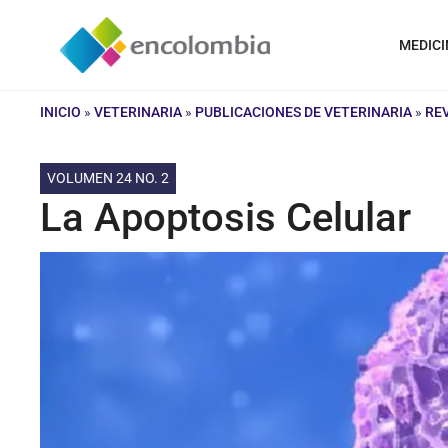
Saltar
al
MEDICI
contenido
INICIO
»
VETERINARIA
»
PUBLICACIONES DE VETERINARIA
»
RE
VOLUMEN 24 NO. 2
La Apoptosis Celular