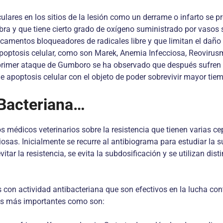
ares en los sitios de la lesión como un derrame o infarto se pr
mbra y que tiene cierto grado de oxígeno suministrado por vasos
camentos bloqueadores de radicales libre y que limitan el daño 
apoptosis celular, como son Marek, Anemia Infecciosa, Reovirusm
l primer ataque de Gumboro se ha observado que después sufren 
e apoptosis celular con el objeto de poder sobrevivir mayor tie
 Bacteriana…
s médicos veterinarios sobre la resistencia que tienen varias ce
osas. Inicialmente se recurre al antibiograma para estudiar la su
evitar la resistencia, se evita la subdosificación y se utilizan d
con actividad antibacteriana que son efectivos en la lucha con
los más importantes como son: