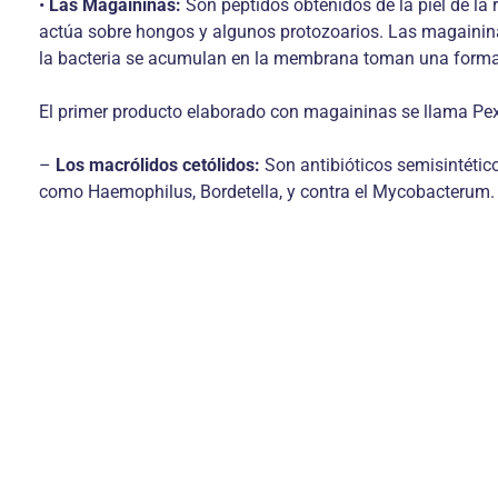
•
Las Magaininas:
Son peptidos obtenidos de la piel de la
actúa sobre hongos y algunos protozoarios. Las magaininas
la bacteria se acumulan en la membrana toman una forma hel
El primer producto elaborado con magaininas se llama Pe
–
Los macrólidos cetólidos:
Son antibióticos semisintétic
como Haemophilus, Bordetella, y contra el Mycobacterum.