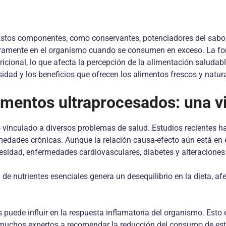
 Estos componentes, como conservantes, potenciadores del sabor 
gativamente en el organismo cuando se consumen en exceso. La f
utricional, lo que afecta la percepción de la alimentación salud
idad y los beneficios que ofrecen los alimentos frescos y natura
limentos ultraprocesados: una v
 vinculado a diversos problemas de salud. Estudios recientes 
medades crónicas. Aunque la relación causa-efecto aún está en e
besidad, enfermedades cardiovasculares, diabetes y alteraciones
de nutrientes esenciales genera un desequilibrio en la dieta, af
puede influir en la respuesta inflamatoria del organismo. Esto 
 muchos expertos a recomendar la reducción del consumo de est