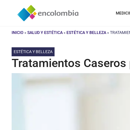
Saltar
al
MEDICI
contenido
INICIO
»
SALUD Y ESTÉTICA
»
ESTÉTICA Y BELLEZA
»
TRATAMIE
ESTÉTICA Y BELLEZA
Tratamientos Caseros 