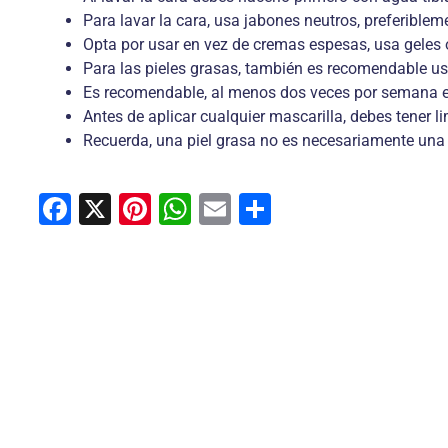
Para lavar la cara, usa jabones neutros, preferible
Opta por usar en vez de cremas espesas, usa geles 
Para las pieles grasas, también es recomendable usa
Es recomendable, al menos dos veces por semana exfo
Antes de aplicar cualquier mascarilla, debes tener lim
Recuerda, una piel grasa no es necesariamente una pi
F
X
Pi
W
E
C
a
nt
h
m
o
c
er
at
ai
m
e
e
s
l
p
b
st
A
ar
o
p
tir
o
p
k