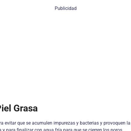
Publicidad
iel Grasa
para evitar que se acumulen impurezas y bacterias y provoquen la
 y para finalizar con agua fría para que se cierren los poros.