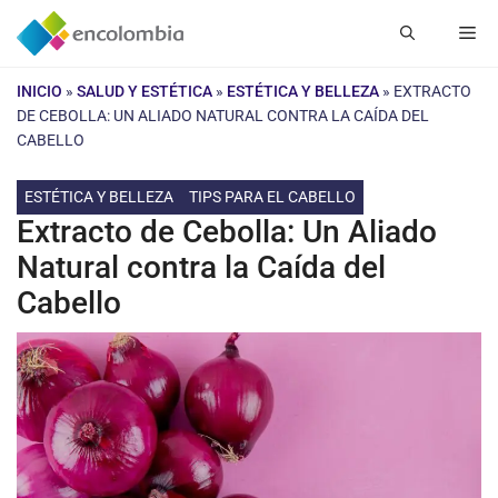
Saltar
Me
al
contenido
INICIO
»
SALUD Y ESTÉTICA
»
ESTÉTICA Y BELLEZA
»
EXTRACTO
DE CEBOLLA: UN ALIADO NATURAL CONTRA LA CAÍDA DEL
CABELLO
ESTÉTICA Y BELLEZA
TIPS PARA EL CABELLO
Extracto de Cebolla: Un Aliado
Natural contra la Caída del
Cabello