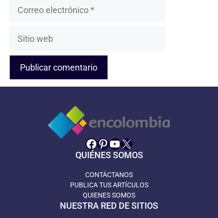
Correo
electrónico
Sitio
web
Facebook
Pinterest
YouTube
X
QUIÉNES SOMOS
CONTÁCTANOS
PUBLICA TUS ARTÍCULOS
QUIENES SOMOS
NUESTRA RED DE SITIOS