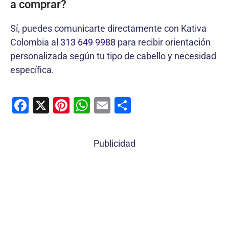
a comprar?
Sí, puedes comunicarte directamente con Kativa
Colombia al
313 649 9988
para recibir orientación
personalizada según tu tipo de cabello y necesidad
específica.
F
X
Pi
W
E
C
a
nt
h
m
o
c
er
at
ai
m
Publicidad
e
e
s
l
p
b
st
A
ar
o
p
tir
o
p
k