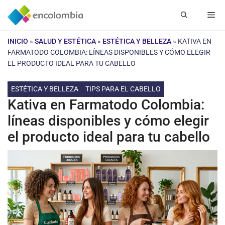
Saltar
Me
al
contenido
INICIO
»
SALUD Y ESTÉTICA
»
ESTÉTICA Y BELLEZA
»
KATIVA EN
FARMATODO COLOMBIA: LÍNEAS DISPONIBLES Y CÓMO ELEGIR
EL PRODUCTO IDEAL PARA TU CABELLO
ESTÉTICA Y BELLEZA
TIPS PARA EL CABELLO
Kativa en Farmatodo Colombia:
líneas disponibles y cómo elegir
el producto ideal para tu cabello