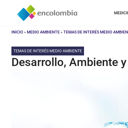
Saltar
al
MEDICI
contenido
INICIO
»
MEDIO AMBIENTE
»
TEMAS DE INTERÉS MEDIO AMBIE
TEMAS DE INTERÉS MEDIO AMBIENTE
Desarrollo, Ambiente y