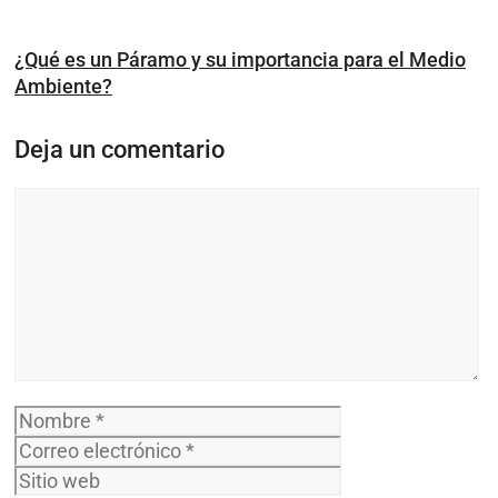
¿Qué es un Páramo y su importancia para el Medio
Ambiente?
Deja un comentario
Comentario
Nombre
Correo
electrónico
Sitio
web