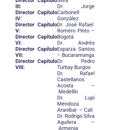
Director Capítulo
Silva
III:
Dr. Jorge
Director Capítulo
Carbonell
IV:
González
Director Capítulo
Dr. José Rafael
V:
Romero Pinto –
Director Capítulo
Bogotá
VI:
Dr. Andrés
Director Capítulo
Esparza Santos
VII:
– Bucaramanga
Director Capítulo
Dr. Pedro
VIII:
Turbay Burgos
Dr. Rafael
Castellanos
Acosta –
Medellín
Dr. Lupi
Mendoza
Aranibar – Cali
Dr. Rodrigo Silva
Aguilera –
Armenia