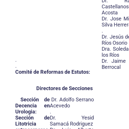
Dr. Raf
Castellanos
Acosta
Dr. Jose M
Silva Herre
.
Dr. Jesús d
Ríos Osorio
Dra. Soled
los Ríos
.
Dr. Jaime 
.
Berrocal
Comité de Reformas de Estutos:
Directores de Secciones
Sección de
Dr. Adolfo Serrano
Decencia en
Acevedo
Urologia:
.
Sección de
Dr. Yesid
Litotricia
Samacá Rodriguez