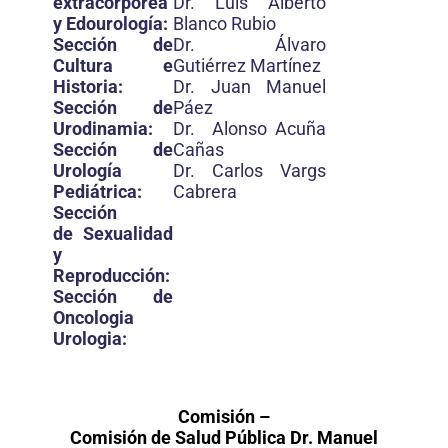
extracorporea
Dr. Luis Alberto
y Edourología:
Blanco Rubio
Sección de
Dr. Álvaro
Cultura e
Gutiérrez Martínez
Historia:
Dr. Juan Manuel
Sección de
Páez
Urodinamia:
Dr. Alonso Acuña
Sección de
Cañas
Urología
Dr. Carlos Vargs
Pediátrica:
Cabrera
Sección
de
Sexualidad
y
Reproducción
:
Sección de
Oncologia
Urologia:
Comisión –
Comisión de Salud Pública Dr. Manuel