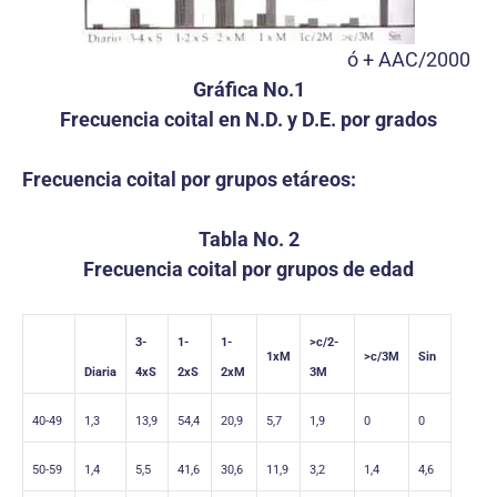
ó + AAC/2000
Gráfica No.1
Frecuencia coital en N.D. y D.E. por grados
Frecuencia coital por grupos etáreos:
Tabla No. 2
Frecuencia coital por grupos de edad
3-
1-
1-
>c/2-
1xM
>c/3M
Sin
Diaria
4xS
2xS
2xM
3M
40-49
1,3
13,9
54,4
20,9
5,7
1,9
0
0
50-59
1,4
5,5
41,6
30,6
11,9
3,2
1,4
4,6