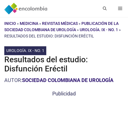
Saltar
Me
al
contenido
INICIO
»
MEDICINA
»
REVISTAS MÉDICAS
»
PUBLICACIÓN DE LA
SOCIEDAD COLOMBIANA DE UROLOGÍA
»
UROLOGÍA. IX - NO. 1
»
RESULTADOS DEL ESTUDIO: DISFUNCIÓN ERÉCTIL
UROLOGÍA. IX - NO. 1
Resultados del estudio:
Disfunción Eréctil
AUTOR:
SOCIEDAD COLOMBIANA DE UROLOGÍA
Publicidad