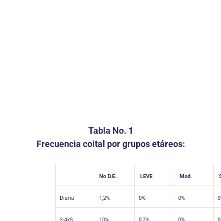
Tabla No. 1
Frecuencia coital por grupos etáreos:
No D.E..
LEVE
Mod.
S
Diaria
1,2%
0%
0%
0
3-4xS
10%
0,7%
0%
0