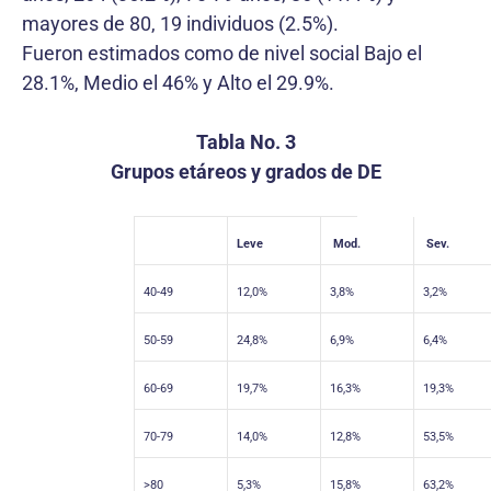
mayores de 80, 19 individuos (2.5%).
Fueron estimados como de nivel social Bajo el
28.1%, Medio el 46% y Alto el 29.9%.
Tabla No. 3
Grupos etáreos y grados de DE
Leve
Mod.
Sev.
40-49
12,0%
3,8%
3,2%
50-59
24,8%
6,9%
6,4%
60-69
19,7%
16,3%
19,3%
70-79
14,0%
12,8%
53,5%
>80
5,3%
15,8%
63,2%