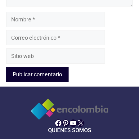
Nombre
Correo
electrónico
Sitio
web
Facebook
Pinterest
YouTube
X
QUIÉNES SOMOS