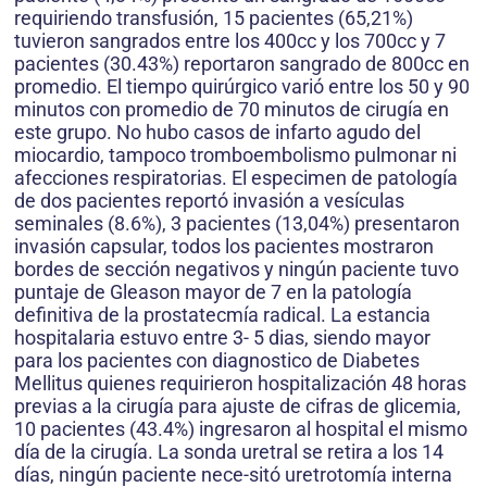
requiriendo transfusión, 15 pacientes (65,21%)
tuvieron sangrados entre los 400cc y los 700cc y 7
pacientes (30.43%) reportaron sangrado de 800cc en
promedio. El tiempo quirúrgico varió entre los 50 y 90
minutos con promedio de 70 minutos de cirugía en
este grupo. No hubo casos de infarto agudo del
miocardio, tampoco tromboembolismo pulmonar ni
afecciones respiratorias. El espe­cimen de patología
de dos pacientes reportó invasión a vesículas
seminales (8.6%), 3 pacientes (13,04%) presentaron
invasión capsular, todos los pacientes mostraron
bordes de sección negativos y ningún paciente tuvo
pun­taje de Gleason mayor de 7 en la patología
definitiva de la prostatecmía radical. La estancia
hospitalaria estuvo entre 3- 5 dias, siendo mayor
para los pacientes con diagnostico de Diabetes
Mellitus quienes requirieron hospitalización 48 horas
previas a la cirugía para ajuste de cifras de glicemia,
10 pacientes (43.4%) ingresaron al hospital el mismo
día de la cirugía. La sonda uretral se retira a los 14
días, ningún paciente nece-sitó uretrotomía interna