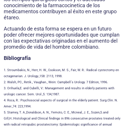
conocimiento de la farmacocinetica de los
medicamentos contribuyen al éxito en este grupo
étareo.
Actuando de esta forma se espera en un futuro
poder ofrecer mejores oportunidades que cumplan
con las expectativas originadas en el aumento del
promedio de vida del hombre colombiano.
Bibliografía
1. Stroumbakis, N., Herr, H. W., Cookson, M. S., Fair, W. R.: Radical cystectomy en
octagenarian. J. Urology.,158: 2113, 1998.
2. Walsh, PC., Retik., Vaughan., Wein: Campbell´s Urology. 7 Edition, 1996.
3. Orihuela,E. and Cubelli, V.: Management and results in elderly patients with
urologic cancer. Sem. Urol.,5: 134,1987.
4. Roca, R.: Psychosocial aspects of surgical in the elderly patient. Surg.Clin. N.
Amer.,74: 223,1994.
5. Stamey, T. A.,Donaldson, A. N., Yemoto, C. E., Mcneal, J. E., Sozen,S.and
Gill,H.:Histological and Clinical findings in 896 consecutive prostates treated only
with radical retropubic prostatectomy: Epidemiologic significance of annual