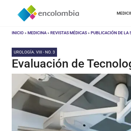
Saltar
al
MEDICI
contenido
INICIO
»
MEDICINA
»
REVISTAS MÉDICAS
»
PUBLICACIÓN DE LA
UROLOGÍA. VIII - NO. 3
Evaluación de Tecnolo