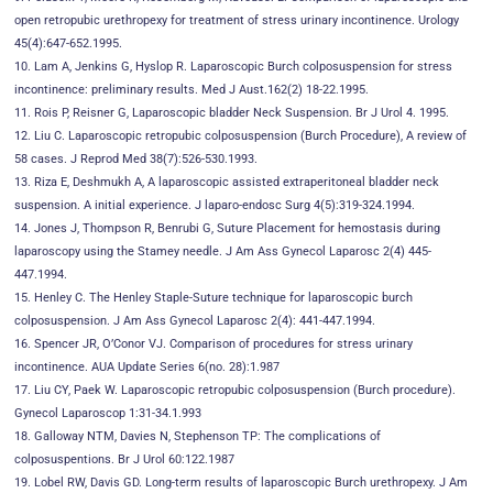
open retropubic urethropexy for treatment of stress urinary incontinence. Urology
45(4):647-652.1995.
10. Lam A, Jenkins G, Hyslop R. Laparoscopic Burch colposuspension for stress
incontinence: preliminary results. Med J Aust.162(2) 18-22.1995.
11. Rois P, Reisner G, Laparoscopic bladder Neck Suspension. Br J Urol 4. 1995.
12. Liu C. Laparoscopic retropubic colposuspension (Burch Procedure), A review of
58 cases. J Reprod Med 38(7):526-530.1993.
13. Riza E, Deshmukh A, A laparoscopic assisted extraperitoneal bladder neck
suspension. A initial experience. J laparo-endosc Surg 4(5):319-324.1994.
14. Jones J, Thompson R, Benrubi G, Suture Placement for hemostasis during
laparoscopy using the Stamey needle. J Am Ass Gynecol Laparosc 2(4) 445-
447.1994.
15. Henley C. The Henley Staple-Suture technique for laparoscopic burch
colposuspension. J Am Ass Gynecol Laparosc 2(4): 441-447.1994.
16. Spencer JR, O’Conor VJ. Comparison of procedures for stress urinary
incontinence. AUA Update Series 6(no. 28):1.987
17. Liu CY, Paek W. Laparoscopic retropubic colposuspension (Burch procedure).
Gynecol Laparoscop 1:31-34.1.993
18. Galloway NTM, Davies N, Stephenson TP: The complications of
colposuspentions. Br J Urol 60:122.1987
19. Lobel RW, Davis GD. Long-term results of laparoscopic Burch urethropexy. J Am