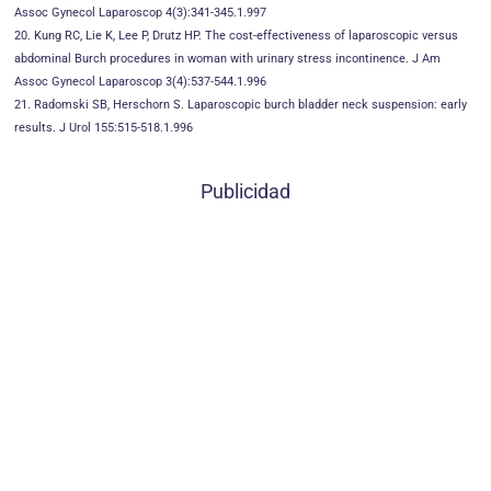
Assoc Gynecol Laparoscop 4(3):341-345.1.997
20. Kung RC, Lie K, Lee P, Drutz HP. The cost-effectiveness of laparoscopic versus
abdominal Burch procedures in woman with urinary stress incontinence. J Am
Assoc Gynecol Laparoscop 3(4):537-544.1.996
21. Radomski SB, Herschorn S. Laparoscopic burch bladder neck suspension: early
results. J Urol 155:515-518.1.996
Publicidad