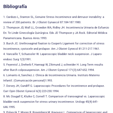
Bibliografía
1. Cardozo L, Stanton SL, Genuine Stress Incontinence and detrusor instability: a
review of 200 patients. Br J Obstet Gynaecol 87:184-187.1980.
2. Thompson JD, Wall LL, Growdon WA, Ridley JH. Incontinencia Urinaria de Esfuerzo
En: Te Linde Ginecología Quirúrgica. Eds JD Thompson y JA Rock. Editorial Médica
Panamericana. Buenos Aires.1993.
3. Burch JC. Urethrovaginal fixation to Cooper’s Ligament for correction of stress
Incontinence, cystocele and prolapse. Am J Obstet Gynecol 81:211-217.1961.
4. Vancaille T, Schuessler W. Laparoscopic bladder neck suspension. J Laparo-
endosc Surg 1(3)1991.
5. Feyereisl J, Dreherb F, Haenagi W, Zikmund J, schneider H. Long Term results
after Burch colposuspension. Am J Obstet Gynecol 171(3):647-652.1994.
6. Lomanto A, Sanchez J. Clinica de Incontinencia Urinaria. Instituto Materno
Infantil. (Comunicación personal)1.993.
7. Dorsey JH, Cundiff G. Laparoscopic Procedures for incontinence and prolapse.
Curr Opin Obstet Gynecol 6(3):223-230.1994.
8. Mc Dougall E, Klutke C, Cornell T. Comparison of transvaginal vs. Laparoscopic
bladder neck suspension for stress urinary incontinence. Urology 45(4):641-
646.1995.
9. Polascik T, Moore R, Rosemberg M, Kavoussi L. Comparison of laparoscopic and