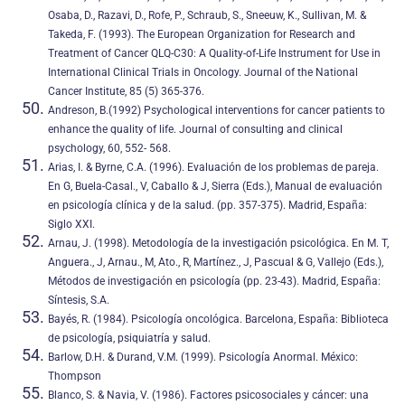
Osaba, D., Razavi, D., Rofe, P., Schraub, S., Sneeuw, K., Sullivan, M. &
Takeda, F. (1993). The European Organization for Research and
Treatment of Cancer QLQ-C30: A Quality-of-Life Instrument for Use in
International Clinical Trials in Oncology. Journal of the National
Cancer Institute, 85 (5) 365-376.
Andreson, B.(1992) Psychological interventions for cancer patients to
enhance the quality of life. Journal of consulting and clinical
psychology, 60, 552- 568.
Arias, I. & Byrne, C.A. (1996). Evaluación de los problemas de pareja.
En G, Buela-Casal., V, Caballo & J, Sierra (Eds.), Manual de evaluación
en psicología clínica y de la salud. (pp. 357-375). Madrid, España:
Siglo XXI.
Arnau, J. (1998). Metodología de la investigación psico­lógica. En M. T,
Anguera., J, Arnau., M, Ato., R, Martínez., J, Pascual & G, Vallejo (Eds.),
Métodos de investigación en psicología (pp. 23-43). Madrid, España:
Síntesis, S.A.
Bayés, R. (1984). Psicología oncológica. Barcelona, España: Biblioteca
de psicología, psiquiatría y salud.
Barlow, D.H. & Durand, V.M. (1999). Psicología Anormal. México:
Thompson
Blanco, S. & Navia, V. (1986). Factores psicosociales y cáncer: una