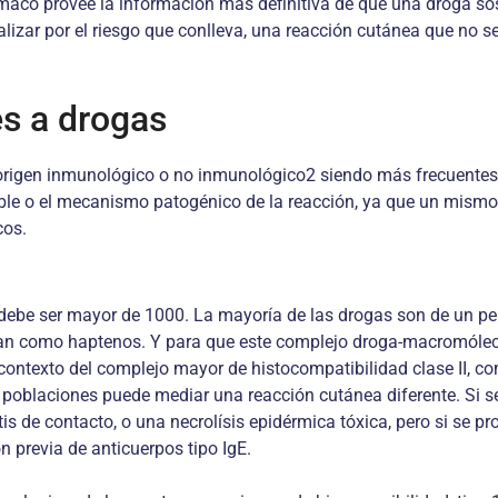
rmaco provee la información más definitiva de que una droga 
izar por el riesgo que conlleva, una reacción cutánea que no s
es a drogas
gen inmunológico o no inmunológico2 siendo más frecuentes las
ble o el mecanismo patogénico de la reacción, ya que un mismo
cos.
debe ser mayor de 1000. La mayoría de las drogas son de un p
rtan como haptenos. Y para que este complejo droga-macromóle
l contexto del complejo mayor de histocompatibilidad clase II, 
s poblaciones puede mediar una reacción cutánea diferente. Si s
s de contacto, o una necrolísis epidérmica tóxica, pero si se p
ón previa de anticuerpos tipo IgE.