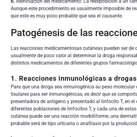
6.
Reiniciación del medicamento: La reexposición a un fá
Aunque este procedimiento es usualmente imposible de real
que este es muy poco probable que sea el causante.
Patogénesis de las reaccion
Las reacciones medicamentosas cutáneas pueden ser de ori
usualmente de poco valor al determinar la droga responsa
distintos medicamentos de diferentes grupos farmacológi
1. Reacciones inmunológicas a drogas
Para que una droga sea inmunogénica su peso molecular 
tisulares para ser inmunogénicas, es decir que se compo
presentadora de antígeno y presentado al linfocíto T, en e
diferentes poblaciones de linfocitos T, y cada una de esta
cutánea puede ser una reacción morbiliforme, una dermatiti
probable será de tipo urticaria o anafilaxis por la producci