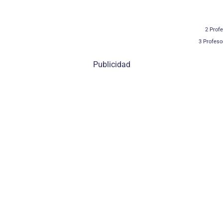
2 Profe
3 Profeso
Publicidad