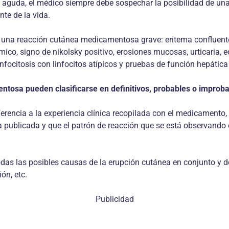
 aguda, el médico siempre debe sospechar la posibilidad de u
te de la vida.
en una reacción cutánea medicamentosa grave: eritema confluente
o, signo de nikolsky positivo, erosiones mucosas, urticaria, ede
 linfocitosis con linfocitos atípicos y pruebas de función hepáti
tosa pueden clasificarse en definitivos, probables o improbab
erencia a la experiencia clínica recopilada con el medicamento,
 publicada y que el patrón de reacción que se está observando e
odas las posibles causas de la erupción cutánea en conjunto y d
ón, etc.
Publicidad