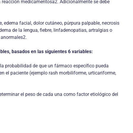
na reacción medicamentosa2. Adicionalmente se debe
, edema facial, dolor cutáneo, púrpura palpable, necrosis
ma de la lengua, fiebre, linfadenopatias, artralgias o
ca anormales2.
les, basados en las siguientes 6 variables:
 la probabilidad de que un fármaco específico pueda
n el paciente (ejemplo rash morbiliforme, urticariforme,
eterminar el peso de cada una como factor etiológico del