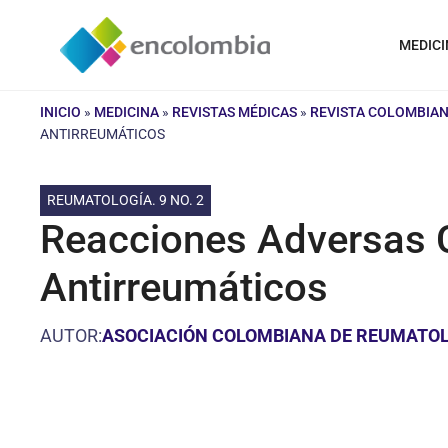
Saltar
al
MEDICI
contenido
INICIO
»
MEDICINA
»
REVISTAS MÉDICAS
»
REVISTA COLOMBIA
ANTIRREUMÁTICOS
REUMATOLOGÍA. 9 NO. 2
Reacciones Adversas 
Antirreumáticos
AUTOR:
ASOCIACIÓN COLOMBIANA DE REUMATO