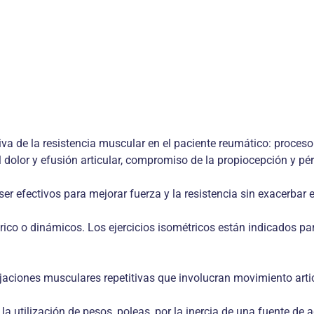
a de la resistencia muscular en el paciente reumático: proceso i
l dolor y efusión articular, compromiso de la propiocepción y pér
efectivos para mejorar fuerza y la resistencia sin exacerbar el
trico o dinámicos. Los ejercicios isométricos están indicados pa
ajaciones musculares repetitivas que involucran movimiento arti
la utilización de pesos, poleas, por la inercia de una fuente de 