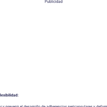
Publicidad
exibilidad:
 y prevenir el desarrollo de adherencias pericapsulares y defor