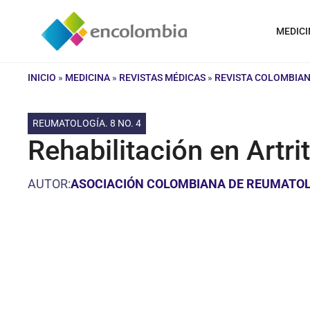
Saltar
al
MEDICI
contenido
INICIO
»
MEDICINA
»
REVISTAS MÉDICAS
»
REVISTA COLOMBIA
REUMATOLOGÍA. 8 NO. 4
Rehabilitación en Artri
AUTOR:
ASOCIACIÓN COLOMBIANA DE REUMATO