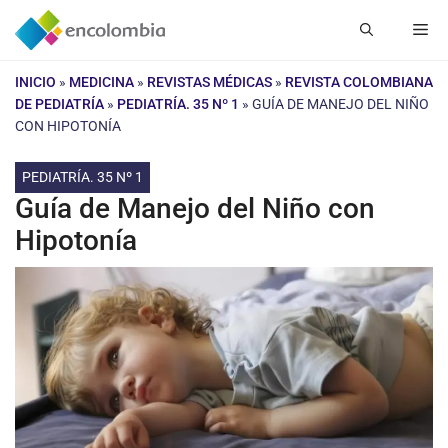
Saltar
Me
al
contenido
INICIO
»
MEDICINA
»
REVISTAS MÉDICAS
»
REVISTA COLOMBIANA
DE PEDIATRÍA
»
PEDIATRÍA. 35 Nº 1
»
GUÍA DE MANEJO DEL NIÑO
CON HIPOTONÍA
PEDIATRÍA. 35 Nº 1
Guía de Manejo del Niño con
Hipotonía