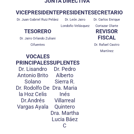
JUNTA DIRECTIVA
VICEPRESIDENTE
PRESIDENTE
SECRETARIO
Dr. Juan Gabriel Ruiz Peláez
Dr. León Jairo
Dr. Carlos Enrique
Londoño Velásquez
Cortazar Olarte
TESORERO
REVISOR
FISCAL
Dr. Jairo Orlando Zuliani
Cifuentes
Dr. Rafael Castro
Martínez
VOCALES
PRINCIPALES
SUPLENTES
Dr. Lisandro
Dr. Pedro
Antonio Brito
Alberto
Solano
Sierra R.
Dr. Rodolfo De
Dra. Maria
la Hoz Celis
Inés
Dr.Andrés
Villarreal
Vargas Ayala
Quintero
Dra. Martha
Lucia Báez
C