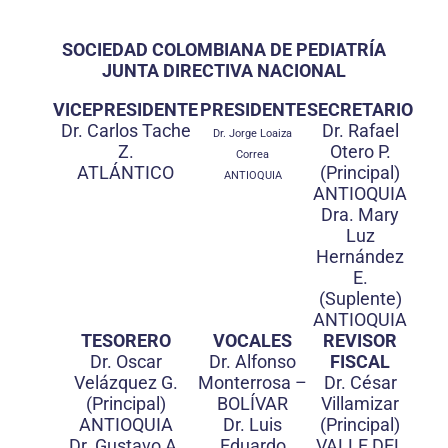
SOCIEDAD COLOMBIANA DE PEDIATRÍA
JUNTA DIRECTIVA NACIONAL
VICEPRESIDENTE
PRESIDENTE
SECRETARIO
Dr. Carlos Tache
Dr. Rafael
Dr. Jorge Loaiza
Z.
Otero P.
Correa
ATLÁNTICO
(Principal)
ANTIOQUIA
ANTIOQUIA
Dra. Mary
Luz
Hernández
E.
(Suplente)
ANTIOQUIA
TESORERO
VOCALES
REVISOR
Dr. Oscar
Dr. Alfonso
FISCAL
Velázquez G.
Monterrosa –
Dr. César
(Principal)
BOLÍVAR
Villamizar
ANTIOQUIA
Dr. Luis
(Principal)
Dr. Gustavo A.
Eduardo
VALLE DEL