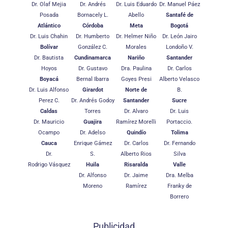
Dr. Olaf Mejia
Dr. Andrés
Dr. Luis Eduardo
Dr. Manuel Páez
Posada
Bornacely L.
Abello
Santafé de
Atlántico
Córdoba
Meta
Bogotá
Dr. Luis Chahin
Dr. Humberto
Dr. Helmer Niño
Dr. León Jairo
Bolívar
González C.
Morales
Londoño V.
Dr. Bautista
Cundinamarca
Nariño
Santander
Hoyos
Dr. Gustavo
Dra. Paulina
Dr. Carlos
Boyacá
Bernal Ibarra
Goyes Presi
Alberto Velasco
Dr. Luis Alfonso
Girardot
Norte de
B.
Perez C.
Dr. Andrés Godoy
Santander
Sucre
Caldas
Torres
Dr. Alvaro
Dr. Luis
Dr. Mauricio
Guajira
Ramírez Morelli
Portaccio.
Ocampo
Dr. Adelso
Quindío
Tolima
Cauca
Enrique Gámez
Dr. Carlos
Dr. Fernando
Dr.
S.
Alberto Rios
Silva
Rodrigo Vásquez
Huila
Risaralda
Valle
Dr. Alfonso
Dr. Jaime
Dra. Melba
Moreno
Ramírez
Franky de
Borrero
Publicidad