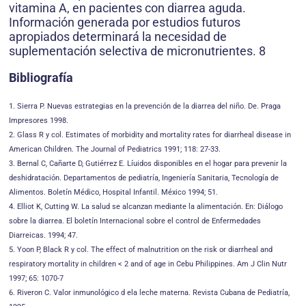
vitamina A, en pacientes con diarrea aguda.
Información generada por estudios futuros
apropiados determinará la necesidad de
suplementación selectiva de micronutrientes. 8
Bibliografía
1. Sierra P. Nuevas estrategias en la prevención de la diarrea del niño. De. Praga
Impresores 1998.
2. Glass R y col. Estimates of morbidity and mortality rates for diarrheal disease in
American Children. The Journal of Pediatrics 1991; 118: 27-33.
3. Bernal C, Cañarte D, Gutiérrez E. Líuidos disponibles en el hogar para prevenir la
deshidratación. Departamentos de pediatría, Ingeniería Sanitaria, Tecnología de
Alimentos. Boletín Médico, Hospital Infantil. México 1994; 51.
4. Elliot K, Cutting W. La salud se alcanzan mediante la alimentación. En: Diálogo
sobre la diarrea. El boletín Internacional sobre el control de Enfermedades
Diarreicas. 1994; 47.
5. Yoon P, Black R y col. The effect of malnutrition on the risk or diarrheal and
respiratory mortality in children < 2 and of age in Cebu Philippines. Am J Clin Nutr
1997; 65: 1070-7
6. Riveron C. Valor inmunológico d ela leche materna. Revista Cubana de Pediatría,