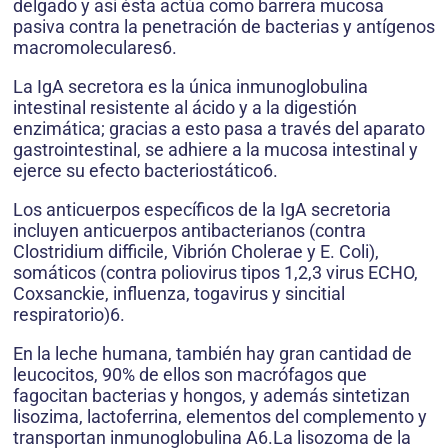
delgado y así ésta actúa como barrera mucosa
pasiva contra la penetración de bacterias y antígenos
macromoleculares6.
La IgA secretora es la única inmunoglobulina
intestinal resistente al ácido y a la digestión
enzimática; gracias a esto pasa a través del aparato
gastrointestinal, se adhiere a la mucosa intestinal y
ejerce su efecto bacteriostático6.
Los anticuerpos específicos de la IgA secretoria
incluyen anticuerpos antibacterianos (contra
Clostridium difficile, Vibrión Cholerae y E. Coli),
somáticos (contra poliovirus tipos 1,2,3 virus ECHO,
Coxsanckie, influenza, togavirus y sincitial
respiratorio)6.
En la leche humana, también hay gran cantidad de
leucocitos, 90% de ellos son macrófagos que
fagocitan bacterias y hongos, y además sintetizan
lisozima, lactoferrina, elementos del complemento y
transportan inmunoglobulina A6.La lisozoma de la