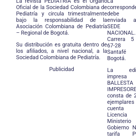
La revista PEDIATRIA es el Organo
La
Oficial de la Sociedad Colombiana de
correspond
Pediatría y circula trimestralmente
debe 
bajo la responsabilidad de la
enviada 
Asociación Colombiana de Pediatría
SEDE
– Regional de Bogotá.
NACIONAL.
Carrera 5
Su distribución es gratuita dentro de
67-28
los afiliados, a nivel nacional, a la
Santafé
Sociedad Colombiana de Pediatría.
Bogotá.
Publicidad
La edic
impresa
BALLESTA
IMPRESORE
consta de 
ejemplar
cuenta 
Licencia
Ministeri
Gobierno N
tarifa Po