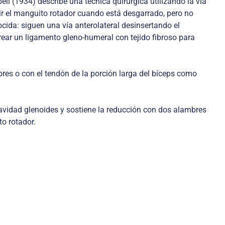
ll (1934) describe una técnica quirúrgica utilizando la vía
ir el manguito rotador cuando está desgarrado, pero no
cida: siguen una vía anterolateral desinsertando el
rear un ligamento gleno-humeral con tejido fibroso para
res o con el tendón de la porción larga del bíceps como
avidad glenoides y sostiene la reducción con dos alambres
to rotador.