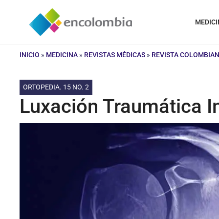
Saltar
al
MEDICI
contenido
INICIO
»
MEDICINA
»
REVISTAS MÉDICAS
»
REVISTA COLOMBIAN
ORTOPEDIA. 15 NO. 2
Luxación Traumática I