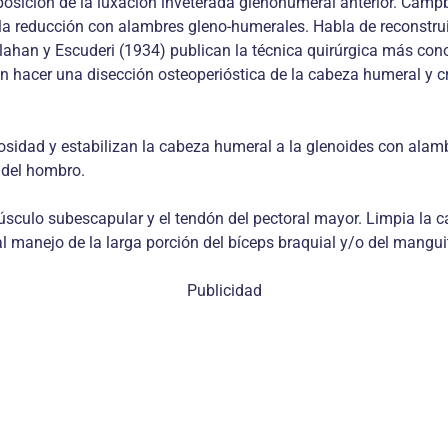
posición de la luxación inveterada glenohumeral anterior. Campbe
 la reducción con alambres gleno-humerales. Habla de reconstru
lahan y Escuderi (1934) publican la técnica quirúrgica más cono
dan hacer una disección osteoperióstica de la cabeza humeral y c
sidad y estabilizan la cabeza humeral a la glenoides con alamb
 del hombro.
sculo subescapular y el tendón del pectoral mayor. Limpia la c
l manejo de la larga porción del bíceps braquial y/o del mangui
Publicidad