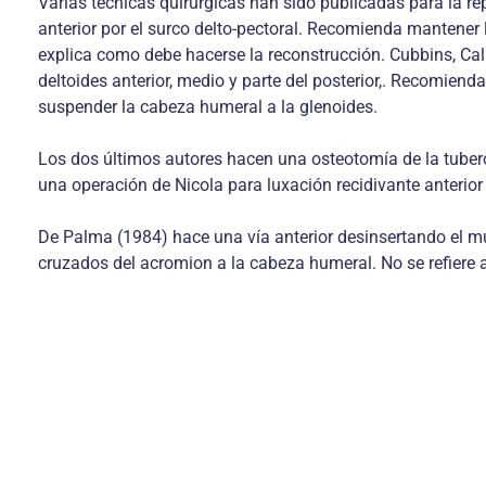
Varias técnicas quirúrgicas han sido publicadas para la re
anterior por el surco delto-pectoral. Recomienda mantener
explica como debe hacerse la reconstrucción. Cubbins, Cal
deltoides anterior, medio y parte del posterior,. Recomien
suspender la cabeza humeral a la glenoides.
Los dos últimos autores hacen una osteotomía de la tubero
una operación de Nicola para luxación recidivante anterior
De Palma (1984) hace una vía anterior desinsertando el mú
cruzados del acromion a la cabeza humeral. No se refiere a