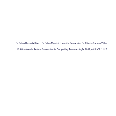
Dr. Fabio Hermida Díaz †, Dr. Fabio Mauricio Hermida Fernández, Dr. Alberto Barreto Vélez
Publicado en la Revista Colombina de Ortopedia y Traumatología, 1989; vol III N°1: 11-20