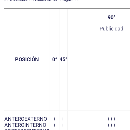
Los resultados observados fueron los siguientes:
90°
Publicidad
POSICIÓN
0°
45°
ANTEROEXTERNO
+
++
+++
ANTEROINTERNO
+
++
+++