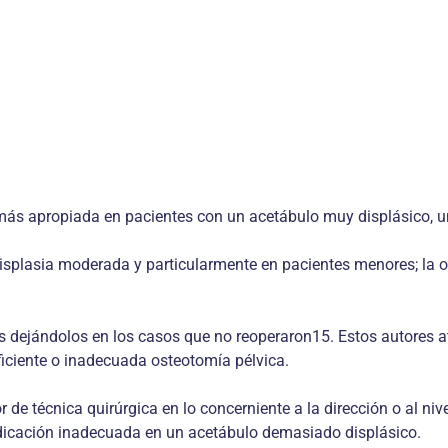
a más apropiada en pacientes con un acetábulo muy displásico, 
 displasia moderada y particularmente en pacientes menores; l
 dejándolos en los casos que no reoperaron15. Estos autores atri
ficiente o inadecuada osteotomía pélvica.
r de técnica quirúrgica en lo concerniente a la dirección o al ni
ndicación inadecuada en un acetábulo demasiado displásico.