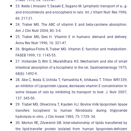
J Nutr 1970; 24: 1033-47.
23. Ikeda I, Imasato Y, Sasaki E, Sugano M. Lymphatic transport of a-, g-
and d-tocotrienols and α-tocopherol in rats. Int J Vitam Nutr Res 1996;
66: 217-21.
24. Traber MG. The ABC of vitamin E and beta-carotene absorption.
Am J Clin Nutr 2004; 80: 3-4.
25. Traber MG, Sies H. Vitamin E in humans: demand and delivery.
Annu Rev Nutr 1996; 16: 321-47.
26. Brigelius-Flohe R, Traber MG. Vitamin E: function and metabolism.
FASEB 1999; 13: 1145-55.
27. Hollander D, Rim E, Muralidhara KS. Mechanism and site of small
intestinal absorption of a-tocopherol in the rat. Gastroenterology 1975;
68(6): 1492-9.
28. Abe C, Ikeda S, Uchida T, Yamashita K, Ichikawa T. Triton WR1339,
an inhibitor of Lipoprotein Lipase, decreases vitamin E concentration in
some tissues of rats by inhibiting its transport to liver. J. Nutr 2007;
137: 345-50.
29. Traber MG, Olivecrona T, Kayden HJ. Bovine milk lipoprotein lipase
transfers tocopherol to human fibroblasts during triglyceride
hydrolysis in vitro. J Clin Invest 1985; 75: 1729- 34.
30. Morton RE, Zilversmit DB. Inter-relationship of lipids transferred by
the lipid-transfer protein isolated from human lipoprotein-deficient