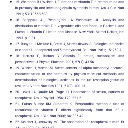
15. Weimann BJ, Weiser H. Functions of vitamin E in reproduction and
in prostacyclin and immunoglobulin synthesis in rats. Am J Clin Nutr
1991; 53: 1056S-60S.
16. Sheppard AJ, Pennington JA, Weihrauch JL. Analysis and
distribution of vitamin E in vegetables oils and foods. In Packer L. and
Fuchs J. Vitamin E Health and Disease. New York: Marcel Dekker, Inc.
1993. p. 9-31.
17. Bunyan J, McHale D, Green J, Marcinkiewicz S. Biological potencies
of e and z1 –tocopherol and 5-methyltocol. Br J Nutr 1961; 15: 253-7.
18. Herrera E, Barbas C. Vitamin E: action, metabolism and
perspectives. J Physiol Biochem 2001; 57(1): 43-56.
19. Weiser H, Vecchi M. Stereoisomers of alpha-tocopheryl acetate–
characterization of the samples by physico-chemical methods and
determination of biological activities in the rat resorption-gestation
test. Int J Vitam Nutr Res 1981; 51(2): 100-13.
20. Lewis LA, Quaife ML, Page IH. Lipoproteins of serum, carriers of
tocopherol. Am J Physiol 1954; 178: 221-2.
21. Fairus S, Nor RM, Sundram K. Posprandial metabolic fate of
tocotrienol-rich vitamin E differs significantly from that of a-
tocopherol. Am J Clin Nutr 2006; 84: 835-42.
22. Kelleher J, Losowsky MS. The absorption of s-tocopherol in man. Br