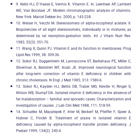
9. Nelis HJ, D´Haese E, Vermis K. Vitamin E. In: Leenheer AP, Lambert
WE, Van Bocxlaer JF. Modern chromatographic analysis of vitamins.
New York: Marcel Dekker Inc. 2000, p. 143-228.
10. Weiser H, Vecchi M. Stereoisomers of alpha-tocopheryl acetate. II.
Biopotencies of all eight stereoisomers, individually or in mixtures, as
determined by rat resorption-gestation tests. Int J Vitam Nutr Res.
1982; 52(3): 351-70.
11. Wang X, Quinn PJ. Vitamin E and its function in membranes. Prog
Lipid Res 1999; 38: 309-36.
12. Sokol RJ, Guggenheim M, Lannaccone ST, Barkahaus PE, Miller C,
Silverman A, Balistreri WF, Ilcubi JE. Improved neurological function
after long-term correction of vitamin E deficiency in children with
chronic cholestasis. N Engl J Med 1985; 313: 1580-6.
13. Sokol RJ, Kayden HJ, Bettis DB, Traber MG, Neville H, Ringel S,
Wilson WB, Stumpf DA. Isolated vitamin E deficiency in the absence of
fat malabsorption – familial and sporadic cases: Characterization and
investigation of causes. J Lab Clin Med 1988; 111: 518-59.
14. Schuelke M, Mayatepek F, Inter M, Beckerf M, Pfeiffer F, Speer A,
Hubner C, Finckh B. Treatment of ataxia in isolated vitamin E
deficiency caused by alpha-tocopherol transfer protein deficiency. J
Pediatr 1999; 134(2): 240-4.