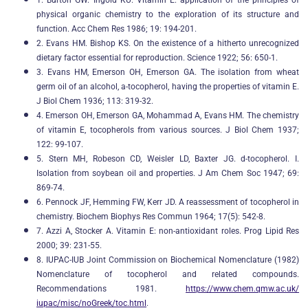
1. Burton GW. Ingold KU. Vitamin E: application of the principles of
physical organic chemistry to the exploration of its structure and
function. Acc Chem Res 1986; 19: 194-201.
2. Evans HM. Bishop KS. On the existence of a hitherto unrecognized
dietary factor essential for reproduction. Science 1922; 56: 650-1.
3. Evans HM, Emerson OH, Emerson GA. The isolation from wheat
germ oil of an alcohol, a-tocopherol, having the properties of vitamin E.
J Biol Chem 1936; 113: 319-32.
4. Emerson OH, Emerson GA, Mohammad A, Evans HM. The chemistry
of vitamin E, tocopherols from various sources. J Biol Chem 1937;
122: 99-107.
5. Stern MH, Robeson CD, Weisler LD, Baxter JG. d-tocopherol. I.
Isolation from soybean oil and properties. J Am Chem Soc 1947; 69:
869-74.
6. Pennock JF, Hemming FW, Kerr JD. A reassessment of tocopherol in
chemistry. Biochem Biophys Res Commun 1964; 17(5): 542-8.
7. Azzi A, Stocker A. Vitamin E: non-antioxidant roles. Prog Lipid Res
2000; 39: 231-55.
8. IUPAC-IUB Joint Commission on Biochemical Nomenclature (1982)
Nomenclature of tocopherol and related compounds.
Recommendations 1981.
https://www.chem.qmw.ac.uk/
iupac/misc/noGreek/toc.html
.