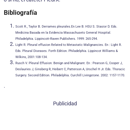
Bibliografía
Scott R., Taylor B. Derrames pleurales.En Lee B. HSU S. Stasior D. Eds.
Medicina Basada en la Evidencia Massachusets General Hospital.
Philadelphia. Lippincott-Raven Publishers. 1999: 265-294.
Light R. Pleural effusion Related to Metastatic Malignancies. En : Light R.
Eds. Pleural Diseases. Forth Edition. Philadelphia. Lippincot Williams &
Wilkins, 2001:108-134.
Rusch V. Pleural Effusion: Benign and Malignant. En : Pearson G, Cooper J,
Deslauries J, Ginsberg R, Heibert C, Patterson A, Urschel H Jr. Eds. Thoracic
Surgery. Second Edition. Philadelphia. Curchill Livingstone. 2002: 1157-1170.
.
Publicidad