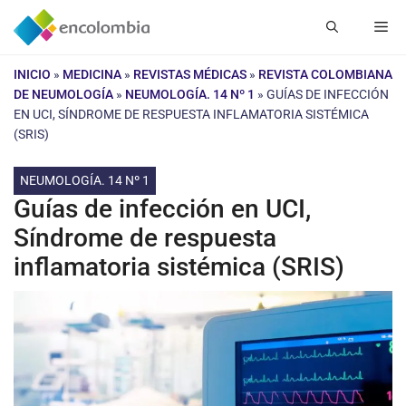
Saltar
Me
al
contenido
INICIO
»
MEDICINA
»
REVISTAS MÉDICAS
»
REVISTA COLOMBIANA
DE NEUMOLOGÍA
»
NEUMOLOGÍA. 14 Nº 1
»
GUÍAS DE INFECCIÓN
EN UCI, SÍNDROME DE RESPUESTA INFLAMATORIA SISTÉMICA
(SRIS)
NEUMOLOGÍA. 14 Nº 1
Guías de infección en UCI,
Síndrome de respuesta
inflamatoria sistémica (SRIS)