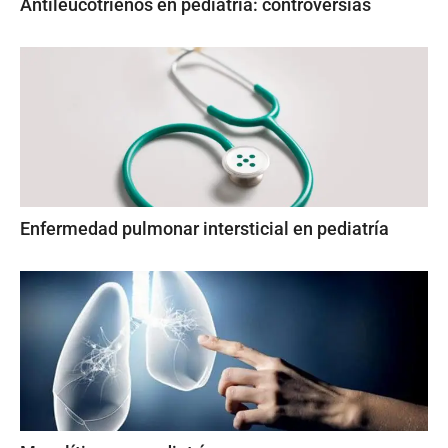
Antileucotrienos en pediatría: controversias
Enfermedad pulmonar intersticial en pediatría