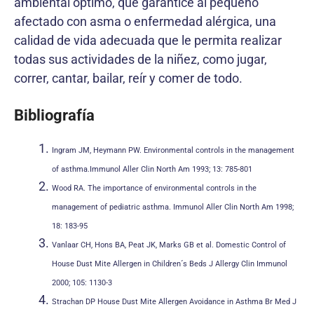
ambiental óptimo, que garantice al pequeño
afectado con asma o enfermedad alérgica, una
calidad de vida adecuada que le permita realizar
todas sus actividades de la niñez, como jugar,
correr, cantar, bailar, reír y comer de todo.
Bibliografía
Ingram JM, Heymann PW. Environmental controls in the management
of asthma.Immunol Aller Clin North Am 1993; 13: 785-801
Wood RA. The importance of environmental controls in the
management of pediatric asthma. Immunol Aller Clin North Am 1998;
18: 183-95
Vanlaar CH, Hons BA, Peat JK, Marks GB et al. Domestic Control of
House Dust Mite Allergen in Children´s Beds J Allergy Clin Immunol
2000; 105: 1130-3
Strachan DP House Dust Mite Allergen Avoidance in Asthma Br Med J