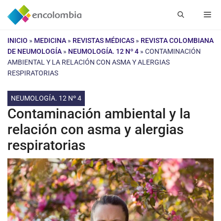
Saltar
Me
al
contenido
INICIO
»
MEDICINA
»
REVISTAS MÉDICAS
»
REVISTA COLOMBIANA
DE NEUMOLOGÍA
»
NEUMOLOGÍA. 12 Nº 4
»
CONTAMINACIÓN
AMBIENTAL Y LA RELACIÓN CON ASMA Y ALERGIAS
RESPIRATORIAS
NEUMOLOGÍA. 12 Nº 4
Contaminación ambiental y la
relación con asma y alergias
respiratorias