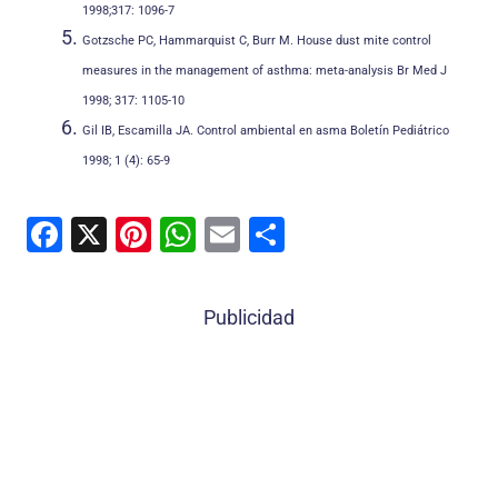
1998;317: 1096-7
Gotzsche PC, Hammarquist C, Burr M. House dust mite control
measures in the management of asthma: meta-analysis Br Med J
1998; 317: 1105-10
Gil IB, Escamilla JA. Control ambiental en asma Boletín Pediátrico
1998; 1 (4): 65-9
F
X
Pi
W
E
C
a
nt
h
m
o
c
er
at
ai
m
Publicidad
e
e
s
l
p
b
st
A
ar
o
p
tir
o
p
k