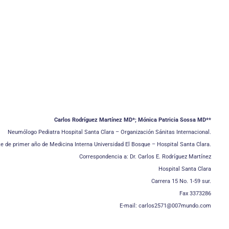
Carlos Rodríguez Martínez MD*; Mónica Patricia Sossa MD**
Neumólogo Pediatra Hospital Santa Clara – Organización Sánitas Internacional.
e de primer año de Medicina Interna Universidad El Bosque – Hospital Santa Clara.
Correspondencia a: Dr. Carlos E. Rodríguez Martínez
Hospital Santa Clara
Carrera 15 No. 1-59 sur.
Fax 3373286
E-mail: carlos2571@007mundo.com