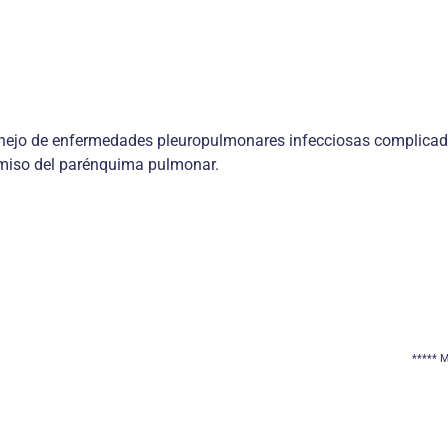
anejo de enfermedades pleuropulmonares infecciosas complica
omiso del parénquima pulmonar.
***** M