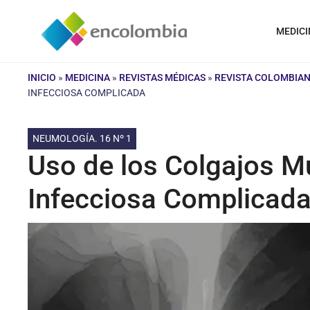
Saltar
al
MEDICI
contenido
INICIO
»
MEDICINA
»
REVISTAS MÉDICAS
»
REVISTA COLOMBIA
INFECCIOSA COMPLICADA
NEUMOLOGÍA. 16 Nº 1
Uso de los Colgajos M
Infecciosa Complicad