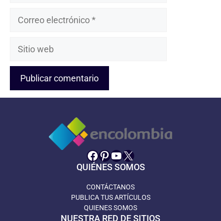
Correo
electrónico
Sitio
web
Facebook
Pinterest
YouTube
X
QUIÉNES SOMOS
CONTÁCTANOS
PUBLICA TUS ARTÍCULOS
QUIENES SOMOS
NUESTRA RED DE SITIOS