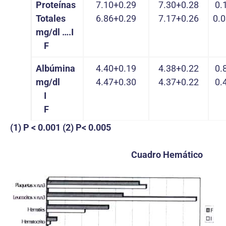
Proteínas
7.10+0.29
7.30+0.28
0.
Totales
6.86+0.29
7.17+0.26
0.
mg/dl
….
I
F
Albúmina
4.40+0.19
4.38+0.22
0.
mg/dl
4.47+0.30
4.37+0.22
0.
I
F
(1) P < 0.001 (2) P< 0.005
Cuadro Hemático