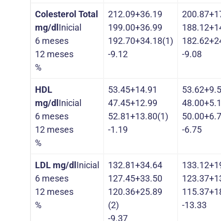
Colesterol Total
212.09+36.19
200.87+1
mg/dl
Inicial
199.00+36.99
188.12+1
6 meses
192.70+34.18(1)
182.62+2
12 meses
-9.12
-9.08
%
HDL
53.45+14.91
53.62+9.
mg/dl
Inicial
47.45+12.99
48.00+5.
6 meses
52.81+13.80(1)
50.00+6.
12 meses
-1.19
-6.75
%
LDL mg/dl
Inicial
132.81+34.64
133.12+1
6 meses
127.45+33.50
123.37+1
12 meses
120.36+25.89
115.37+1
%
(2)
-13.33
-9.37