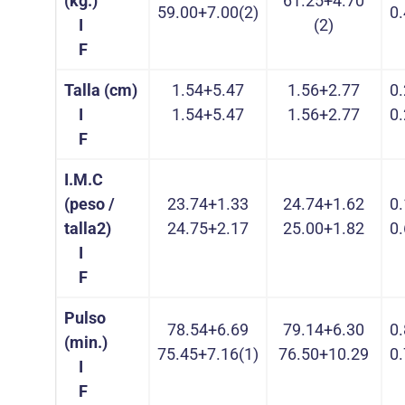
(kg.)
61.25+4.70
59.00+7.00(2)
0
I
(2)
F
Talla (cm)
1.54+5.47
1.56+2.77
0
I
1.54+5.47
1.56+2.77
0
F
I.M.C
(peso /
23.74+1.33
24.74+1.62
0
talla2)
24.75+2.17
25.00+1.82
0
I
F
Pulso
78.54+6.69
79.14+6.30
0
(min.)
75.45+7.16(1)
76.50+10.29
0
I
F