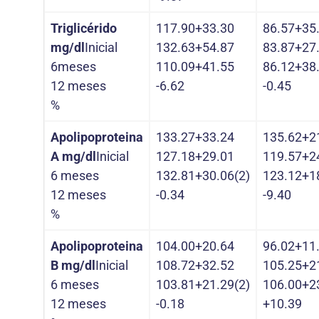
Triglicérido
117.90+33.30
86.57+35
mg/dl
Inicial
132.63+54.87
83.87+27
6meses
110.09+41.55
86.12+38
12 meses
-6.62
-0.45
%
Apolipoproteina
133.27+33.24
135.62+2
A mg/dl
Inicial
127.18+29.01
119.57+2
6 meses
132.81+30.06(2)
123.12+1
12 meses
-0.34
-9.40
%
Apolipoproteina
104.00+20.64
96.02+11
B mg/dl
Inicial
108.72+32.52
105.25+2
6 meses
103.81+21.29(2)
106.00+2
12 meses
-0.18
+10.39