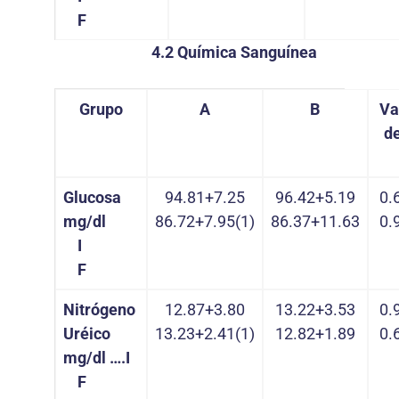
F
4.2 Química Sanguínea
Grupo
A
B
Va
d
Glucosa
94.81+7.25
96.42+5.19
0.
mg/dl
86.72+7.95(1)
86.37+11.63
0.
I
F
Nitrógeno
12.87+3.80
13.22+3.53
0.
Uréico
13.23+2.41(1)
12.82+1.89
0.
mg/dl
….
I
F