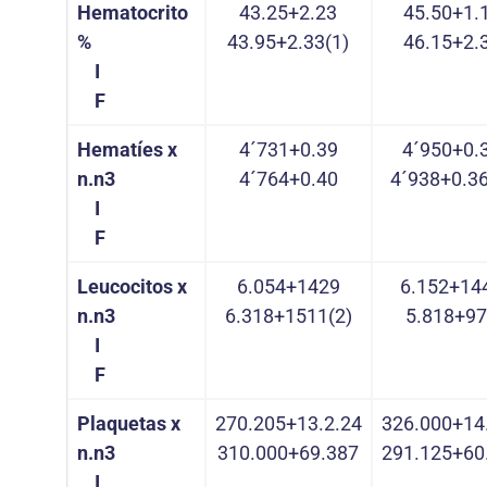
Hematocrito
43.25+2.23
45.50+1.
%
43.95+2.33(1)
46.15+2.
I
F
Hematíes x
4´731+0.39
4´950+0.
n.n3
4´764+0.40
4´938+0.36
I
F
Leucocitos x
6.054+1429
6.152+14
n.n3
6.318+1511(2)
5.818+9
I
F
Plaquetas x
270.205+13.2.24
326.000+14
n.n3
310.000+69.387
291.125+60
I