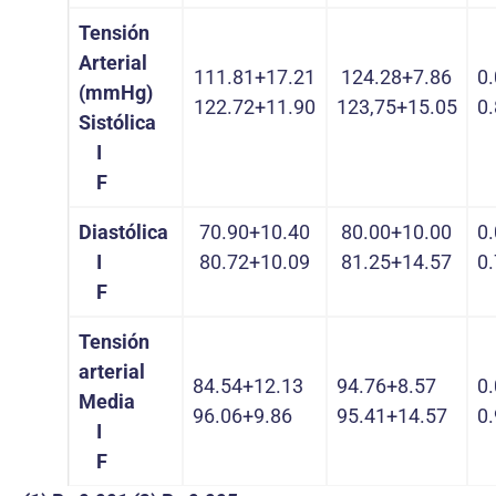
Tensión
Arterial
111.81+17.21
124.28+7.86
0
(mmHg)
122.72+11.90
123,75+15.05
0
Sistólica
I
F
Diastólica
70.90+10.40
80.00+10.00
0
I
80.72+10.09
81.25+14.57
0
F
Tensión
arterial
84.54+12.13
94.76+8.57
0
Media
96.06+9.86
95.41+14.57
0
I
F