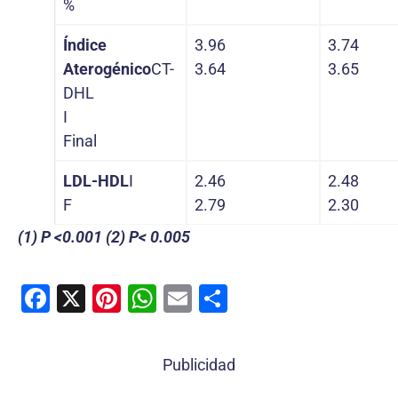
%
Índice
3.96
3.74
Aterogénico
CT-
3.64
3.65
DHL
I
Final
LDL-HDL
I
2.46
2.48
F
2.79
2.30
(1) P <0.001 (2) P< 0.005
F
X
Pi
W
E
C
a
nt
h
m
o
c
er
at
ai
m
Publicidad
e
e
s
l
p