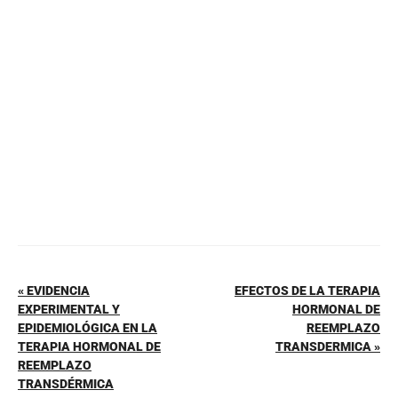
b
st
A
ar
o
p
tir
o
p
k
« EVIDENCIA
EFECTOS DE LA TERAPIA
EXPERIMENTAL Y
HORMONAL DE
EPIDEMIOLÓGICA EN LA
REEMPLAZO
TERAPIA HORMONAL DE
TRANSDERMICA »
REEMPLAZO
TRANSDÉRMICA