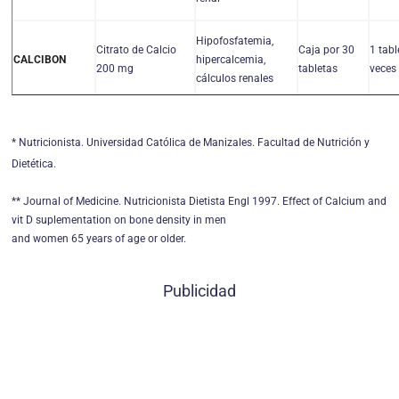
Hipofosfatemia,
Citrato de Calcio
Caja por 30
1 tabl
hipercalcemia,
CALCIBON
200 mg
tabletas
veces 
cálculos renales
* Nutricionista. Universidad Católica de Manizales. Facultad de Nutrición y
Dietética.
** Journal of Medicine. Nutricionista Dietista Engl 1997. Effect of Calcium and
vit D suplementation on bone density in men
and women 65 years of age or older.
Publicidad