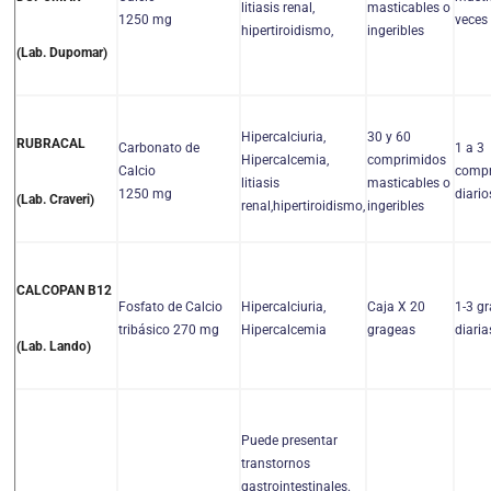
litiasis renal,
masticables o
1250 mg
veces 
hipertiroidismo,
ingeribles
(Lab. Dupomar)
Hipercalciuria,
30 y 60
RUBRACAL
Carbonato de
1 a 3
Hipercalcemia,
comprimidos
Calcio
compr
litiasis
masticables o
1250 mg
diario
(Lab. Craveri)
renal,hipertiroidismo,
ingeribles
CALCOPAN B12
Fosfato de Calcio
Hipercalciuria,
Caja X 20
1-3 g
tribásico 270 mg
Hipercalcemia
grageas
diaria
(Lab. Lando)
Puede presentar
transtornos
gastrointestinales.