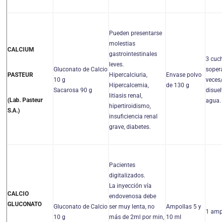
Pueden presentarse
molestias
CALCIUM
gastrointestinales
3 cuc
leves.
Gluconato de Calcio
sopera
Hipercalciuria,
Envase polvo
PASTEUR
10 g
veces/
Hipercalcemia,
de 130 g
Sacarosa 90 g
disuel
litiasis renal,
(Lab. Pasteur
agua.
hipertiroidismo,
S.A.)
insuficiencia renal
grave, diabetes.
Pacientes
digitalizados.
La inyección vía
CALCIO
endovenosa debe
GLUCONATO
Gluconato de Calcio
ser muy lenta, no
Ampollas 5 y
1 amp
10 g
más de 2ml por min,
10 ml