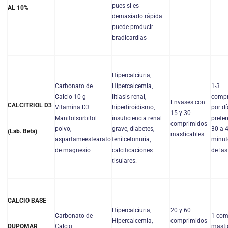
pues si es
AL 10%
demasiado rápida
puede producir
bradicardias
Hipercalciuria,
Carbonato de
Hipercalcemia,
1-3
Calcio 10 g
litiasis renal,
compr
Envases con
CALCITRIOL D3
Vitamina D3
hipertiroidismo,
por dí
15 y 30
Manitolsorbitol
insuficiencia renal
prefe
comprimidos
polvo,
grave, diabetes,
30 a 
(Lab. Beta)
masticables
aspartameestearato
fenilcetonuria,
minut
de magnesio
calcificaciones
de la
tisulares.
CALCIO BASE
Hipercalciuria,
20 y 60
Carbonato de
1 com
Hipercalcemia,
comprimidos
Calcio
masti
DUPOMAR