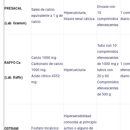
Envase con
PRESACAL
Sales de calcio
Hipercalciuria,
10
1 com
equivalente a 1 g de
litiasis renal cálcica.
comprimidos
diario
calcio
(Lab. Gramon)
efervescentes
Tubo con 10
comprimidos
Calcio 1000 mg
efervescentes
RAFFO Ca
Carbonato de calcio
de 1000 mg y
1 com
1000 mg
Hipercalciuria
tubos con
eferv
Acido cítrico 4352
20 y 60
diario
(Lab. Raffo)
mg
Comprimidos
efervescentes
de 500 g
Hipersensibilidad
conocida al principio
Fosfato tricálcico
activo o alguno de
OSTRAM