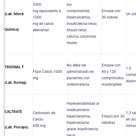
3300
los
mg equivalente a
componentes,
Envase con
Un sob
(Lab. Merck
1200
hipercalcemia,
30 sobres
mg de calcio
insuficiencia renal,
Química)
elemental
litiasis renal
cálcica, calcinosis
tisular
No debe ser
Envase con
TRIDINAL F
1-2
Flúor Calcio 1000
administrado en
40 y 120
compr
mg
pacientes con
comprimidos
diario
(Lab. Rostag)
osteomalacia
masticables
Hipersensibilidad al
medicamento
CALTRATE
Carbonato de
1-2 ta
hipercalcemia,
Frasco por 30
Calcio
en un
hipercalciuria
tabletas
600 mg
toma
(Lab. Procaps)
grave, insuficiencia
renal