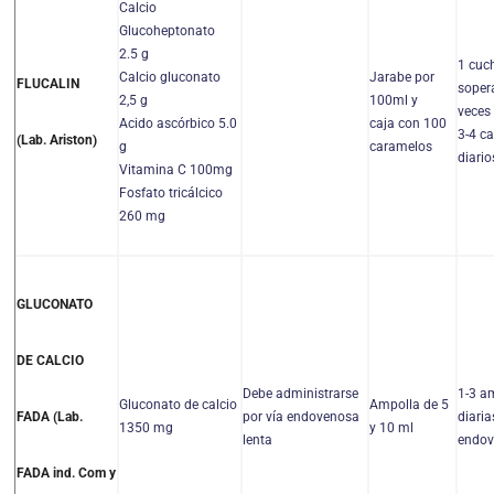
Calcio
Glucoheptonato
2.5 g
1 cuc
Calcio gluconato
Jarabe por
FLUCALIN
soper
2,5 g
100ml y
veces 
Acido ascórbico 5.0
caja con 100
3-4 c
(Lab. Ariston)
g
caramelos
diario
Vitamina C 100mg
Fosfato tricálcico
260 mg
GLUCONATO
DE CALCIO
Debe administrarse
1-3 a
Gluconato de calcio
Ampolla de 5
por vía endovenosa
diaria
FADA (Lab.
1350 mg
y 10 ml
lenta
endov
FADA ind. Com y