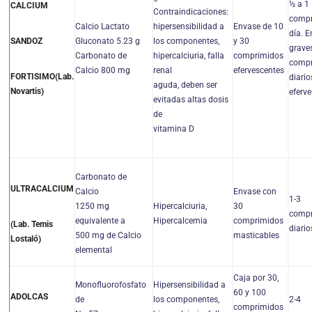
½ a 1
CALCIUM
Contraindicaciones:
compr
Calcio Lactato
hipersensibilidad a
Envase de 10
día. 
Gluconato 5.23 g
los componentes,
y 30
SANDOZ
grave
Carbonato de
hipercalciuria, falla
comprimidos
compr
Calcio 800 mg
renal
efervescentes
FORTISIMO(Lab.
diario
aguda, deben ser
Novartis)
eferv
evitadas altas dosis
de
vitamina D
Carbonato de
ULTRACALCIUM
Calcio
Envase con
1-3
1250 mg
Hipercalciuria,
30
compr
equivalente a
Hipercalcemia
comprimidos
(Lab. Temis
diario
500 mg de Calcio
masticables
Lostaló)
elemental
Caja por 30,
Monofluorofosfato
Hipersensibilidad a
60 y 100
ADOLCAS
de
los componentes,
2-4
comprimidos