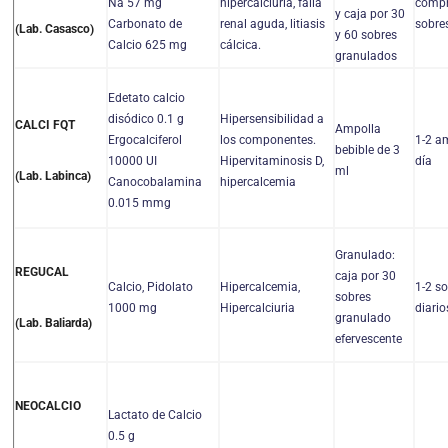
Na 57 mg
hipercalciuria, falla
compr
y caja por 30
Carbonato de
renal aguda, litiasis
sobres
(Lab. Casasco)
y 60 sobres
Calcio 625 mg
cálcica.
granulados
Edetato calcio
disódico 0.1 g
Hipersensibilidad a
CALCI FQT
Ampolla
Ergocalciferol
los componentes.
1-2 a
bebible de 3
10000 UI
Hipervitaminosis D,
día
ml
(Lab. Labinca)
Canocobalamina
hipercalcemia
0.015 mmg
Granulado:
REGUCAL
caja por 30
Calcio, Pidolato
Hipercalcemia,
1-2 s
sobres
1000 mg
Hipercalciuria
diario
granulado
(Lab. Baliarda)
efervescente
NEOCALCIO
Lactato de Calcio
0.5 g