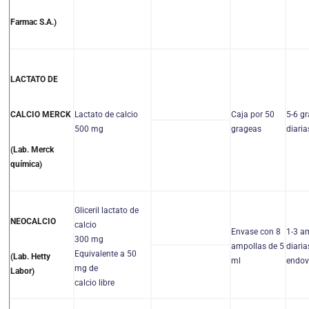
Farmac S.A.)
LACTATO DE
Lactato de calcio
Caja por 50
5-6 g
CALCIO MERCK
500 mg
grageas
diaria
(Lab. Merck
química)
Gliceril lactato de
NEOCALCIO
calcio
Envase con 8
1-3 a
300 mg
ampollas de 5
diaria
Equivalente a 50
(Lab. Hetty
ml
endov
mg de
Labor)
calcio libre