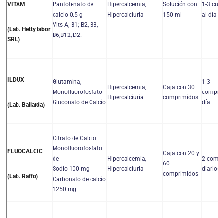
Pantotenato de
Hipercalcemia,
Solución con
1-3 c
VITAM
calcio 0.5 g
Hipercalciuria
150 ml
al día
Vits A; B1; B2, B3,
(Lab. Hetty labor
B6,B12, D2.
SRL)
ILDUX
Glutamina,
1-3
Hipercalcemia,
Caja con 30
Monofluorofosfato
compr
Hipercalciuria
comprimidos
Gluconato de Calcio
día
(Lab. Baliarda)
Citrato de Calcio
Monofluorofosfato
FLUOCALCIC
Caja con 20 y
de
Hipercalcemia,
2 com
60
Sodio 100 mg
Hipercalciuria
diario
comprimidos
(Lab. Raffo)
Carbonato de calcio
1250 mg