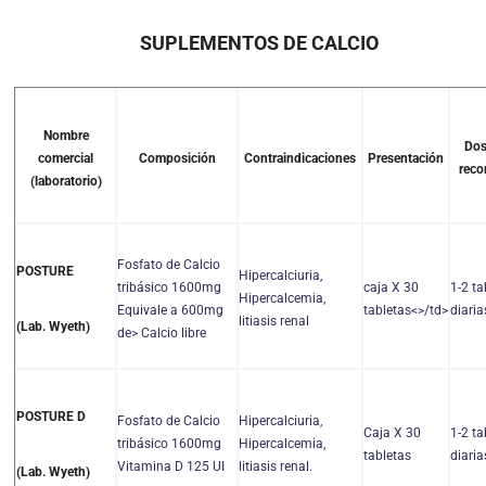
SUPLEMENTOS DE CALCIO
Nombre
Dos
comercial
Composición
Contraindicaciones
Presentación
rec
(laboratorio)
Fosfato de Calcio
POSTURE
Hipercalciuria,
tribásico 1600mg
caja X 30
1-2 ta
Hipercalcemia,
Equivale a 600mg
tabletas<>/td>
diaria
litiasis renal
(Lab. Wyeth)
de> Calcio libre
POSTURE D
Fosfato de Calcio
Hipercalciuria,
Caja X 30
1-2 ta
tribásico 1600mg
Hipercalcemia,
tabletas
diaria
Vitamina D 125 UI
litiasis renal.
(Lab. Wyeth)