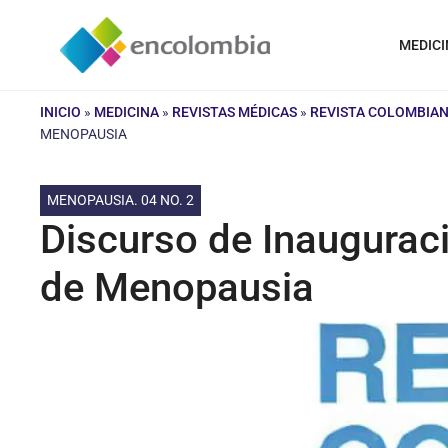
Saltar
al
MEDICI
contenido
INICIO
»
MEDICINA
»
REVISTAS MÉDICAS
»
REVISTA COLOMBIAN
MENOPAUSIA
MENOPAUSIA. 04 NO. 2
Discurso de Inaugurac
de Menopausia