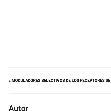
b
st
A
ar
o
p
tir
o
p
k
« MODULADORES SELECTIVOS DE LOS RECEPTORES D
Autor