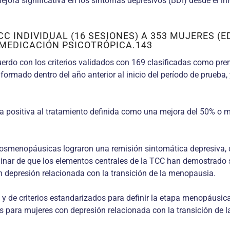
mejora significativa en los síntomas depresivos (BDI) desde el in
C INDIVIDUAL (16 SESIONES) A 353 MUJERES (
 MEDICACIÓN PSICOTRÓPICA.143
cuerdo con los criterios validados con 169 clasificadas como 
ormado dentro del año anterior al inicio del período de prueba,
a positiva al tratamiento definida como una mejora del 50% o m
posmenopáusicas lograron una remisión sintomática depresiva, 
minar de que los elementos centrales de la TCC han demostrado se
 depresión relacionada con la transición de la menopausia.
y de criterios estandarizados para definir la etapa menopáusica 
 para mujeres con depresión relacionada con la transición de 