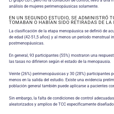
El grupo CBT, pero no la condición de control, llevó a una 
análisis de mujeres perimenopáusicas solamente.
EN UN SEGUNDO ESTUDIO, SE ADMINISTRÓ TC
TOMABAN O HABÍAN SIDO RETIRADAS DE LA
La clasificación de la etapa menopáusica se definió de a
de edad (42-51,5 años) y al menos un período menstrual inf
postmenopáusicas.
En general, 93 participantes (55%) mostraron una respuest
las tasas no difirieron según el estado de la menopausia.
Veinte (26%) perimenopáusicas y 30 (28%) participantes 
menos en la salida del estudio. Existe una evidencia preli
población general también puede aplicarse a pacientes con
Sin embargo, la falta de condiciones de control adecuadas 
aleatorizados y amplios de TCC específicamente diseñados