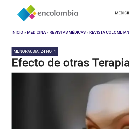
Saltar
al
MEDICI
contenido
INICIO
»
MEDICINA
»
REVISTAS MÉDICAS
»
REVISTA COLOMBIAN
MENOPAUSIA. 24 NO. 4
Efecto de otras Terap