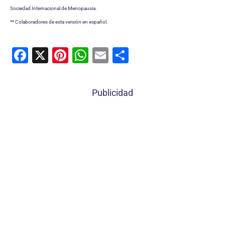
Sociedad Internacional de Menopausia.
** Colaboradores de esta versión en español.
F
X
Pi
W
E
C
a
nt
h
m
o
c
er
at
ai
m
Publicidad
e
e
s
l
p
b
st
A
ar
o
p
tir
o
p
k