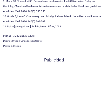
9. Martin SS, Blumenthal RS. Concepts and controversies: the 2013 American College of
Cardiology/American Heart Association risk assessment and cholesterol treatment guidelines.
Ann Intern Med. 2014; 160(5): 356-358.
10. Guallar E, Laine C. Controversy over clinical guidelines: listen to the evidence, not the noise.
Ann Intern Med. 2014; 160(5): 361-362.
11. Lipitor [package insert]. Dublin, Ireland: Pfizer; 2009.
Michael R. McClung, MD, FACP
Director, Oregon Osteoporosis Center
Portland, Oregon
Publicidad