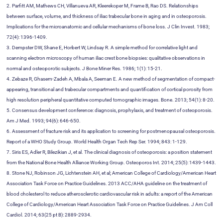
2. Parfitt AM, Mathews CH, Villanueva AR, Kleerekoper M, Frame B, Rao DS. Relationships
between surface, volume, and thickness of iliac trabecular bone in aging and in osteoporosis.
Implications for the microanatomic and cellular mechanisms of bone loss. J Clin Invest. 1983;
72(4): 1396-1409.
3. Dempster DW, Shane E, Horbert W, Lindsay R. A simple method for correlative light and
scanning electron microscopy of human iliac crest bone biopsies: qualitative observations in
normal and osteoporotic subjects. J Bone Miner Res. 1986; 1(1): 15-21.
4. Zebaze R, Ghasem-Zadeh A, Mbala A, Seeman E. A new method of segmentation of compact-
appearing, transitional and trabecular compartments and quantification of cortical porosity from
high resolution peripheral quantitative computed tomographic images. Bone. 2013; 54(1): 8-20.
5. Consensus development conference: diagnosis, prophylaxis, and treatment of osteoporosis.
Am J Med. 1993; 94(6): 646-650.
6. Assessment of fracture risk and its application to screening for postmenopausal osteoporosis.
Report of a WHO Study Group. World Health Organ Tech Rep Ser. 1994; 843: 1-129.
7. Siris ES, Adler R, Bilezikian J, et al. The clinical diagnosis of osteoporosis: a position statement
from the National Bone Health Alliance Working Group. Osteoporos Int. 2014; 25(5): 1439-1443.
8. Stone NJ, Robinson JG, Lichtenstein AH, et al; American College of Cardiology/American Heart
Association Task Force on Practice Guidelines. 2013 ACC/AHA guideline on the treatment of
blood cholesterol to reduce atherosclerotic cardiovascular risk in adults: a report of the American
College of Cardiology/American Heart Association Task Force on Practice Guidelines. J Am Coll
Cardiol. 2014; 63(25 pt B): 2889-2934.