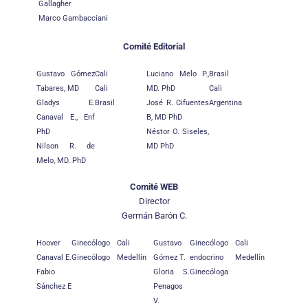
Gallagher
Marco Gambacciani
Comité Editorial
Gustavo Gómez
Cali
Luciano Melo P.,
Brasil
Tabares, MD
Cali
MD. PhD
Cali
Gladys E.
Brasil
José R. Cifuentes
Argentina
Canaval E., Enf
B, MD PhD
PhD
Néstor O. Siseles,
Nilson R. de
MD PhD
Melo, MD. PhD
Comité WEB
Director
Germán Barón C.
Hoover
Ginecólogo
Cali
Gustavo
Ginecólogo
Cali
Canaval E.
Ginecólogo
Medellín
Gómez T.
endocrino
Medellín
Fabio
Gloria S.
Ginecóloga
Sánchez E
Penagos
V.