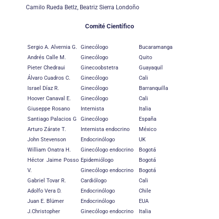
Camilo Rueda Betlz, Beatriz Sierra Londoño
Comité Científico
Sergio A. Alvernia G.
Ginecólogo
Bucaramanga
Andrés Calle M.
Ginecólogo
Quito
Pieter Chedraui
Ginecoobstetra
Guayaquil
Álvaro Cuadros C.
Ginecólogo
Cali
Israel Díaz R.
Ginecólogo
Barranquilla
Hoover Canaval E.
Ginecólogo
Cali
Giuseppe Rosano
Internista
Italia
Santiago Palacios G
Ginecólogo
España
Arturo Zárate T.
Internista endocrino
México
John Stevenson
Endocrinólogo
UK
William Onatra H.
Ginecólogo endocrino
Bogotá
Héctor Jaime Posso
Epidemiólogo
Bogotá
V.
Ginecólogo endocrino
Bogotá
Gabriel Tovar R.
Cardiólogo
Cali
Adolfo Vera D.
Endocrinólogo
Chile
Juan E. Blümer
Endocrinólogo
EUA
J.Christopher
Ginecólogo endocrino
Italia