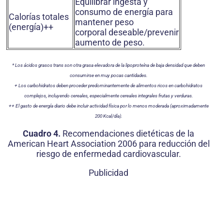
Equilibrar ingesta y
consumo de energía para
Calorías totales
mantener peso
(energía)++
corporal deseable/prevenir
aumento de peso.
* Los ácidos grasos trans son otra grasa elevadora de la lipoproteína de baja densidad que deben
consumirse en muy pocas cantidades.
+ Los carbohidratos deben proceder predominantemente de alimentos ricos en carbohidratos
complejos, incluyendo cereales, especialmente
cereales integrales frutas y verduras.
++ El gasto de energía diario debe incluir actividad física por lo menos moderada (aproximadamente
200 Kcal/día).
Cuadro 4.
Recomendaciones dietéticas de la
American Heart Association 2006 para reducción del
riesgo de enfermedad cardiovascular.
Publicidad