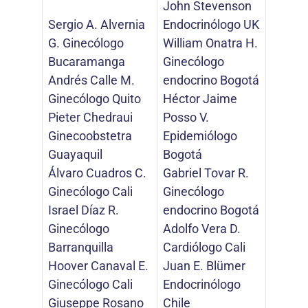
John Stevenson
Sergio A. Alvernia
Endocrinólogo UK
G. Ginecólogo
William Onatra H.
Bucaramanga
Ginecólogo
Andrés Calle M.
endocrino Bogotá
Ginecólogo Quito
Héctor Jaime
Pieter Chedraui
Posso V.
Ginecoobstetra
Epidemiólogo
Guayaquil
Bogotá
Álvaro Cuadros C.
Gabriel Tovar R.
Ginecólogo Cali
Ginecólogo
Israel Díaz R.
endocrino Bogotá
Ginecólogo
Adolfo Vera D.
Barranquilla
Cardiólogo Cali
Hoover Canaval E.
Juan E. Blümer
Ginecólogo Cali
Endocrinólogo
Giuseppe Rosano
Chile