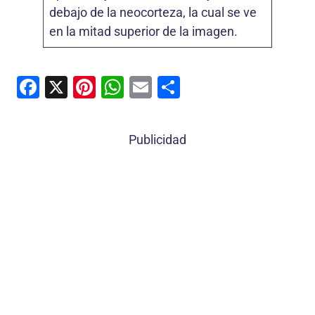
debajo de la neocorteza, la cual se ve
en la mitad superior de la imagen.
F
X
Pi
W
E
C
a
nt
h
m
o
c
er
at
ai
m
Publicidad
e
e
s
l
p
b
st
A
ar
o
p
tir
o
p
k