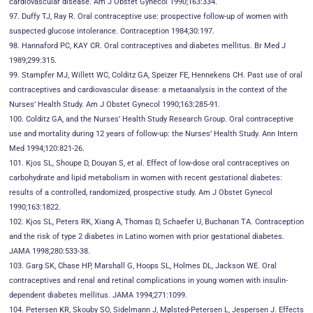
cardiovascular disease. Am J Obstet Gynecol 1990;163:334.
97. Duffy TJ, Ray R. Oral contraceptive use: prospective follow-up of women with
suspected glucose intolerance. Contraception 1984;30:197.
98. Hannaford PC, KAY CR. Oral contraceptives and diabetes mellitus. Br Med J
1989;299:315.
99. Stampfer MJ, Willett WC, Colditz GA, Speizer FE, Hennekens CH. Past use of oral
contraceptives and cardiovascular disease: a metaanalysis in the context of the
Nurses’ Health Study. Am J Obstet Gynecol 1990;163:285-91.
100. Colditz GA, and the Nurses’ Health Study Research Group. Oral contraceptive
use and mortality during 12 years of follow-up: the Nurses’ Health Study. Ann Intern
Med 1994;120:821-26.
101. Kjos SL, Shoupe D, Douyan S, et al. Effect of low-dose oral contraceptives on
carbohydrate and lipid metabolism in women with recent gestational diabetes:
results of a controlled, randomized, prospective study. Am J Obstet Gynecol
1990;163:1822.
102. Kjos SL, Peters RK, Xiang A, Thomas D, Schaefer U, Buchanan TA. Contraception
and the risk of type 2 diabetes in Latino women with prior gestational diabetes.
JAMA 1998;280:533-38.
103. Garg SK, Chase HP, Marshall G, Hoops SL, Holmes DL, Jackson WE. Oral
contraceptives and renal and retinal complications in young women with insulin-
dependent diabetes mellitus. JAMA 1994;271:1099.
104. Petersen KR, Skouby SO, Sidelmann J, Mølsted-Petersen L, Jespersen J. Effects