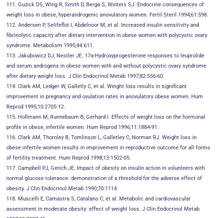
111. Guzick DS, Wing R, Smith D, Berga S, Winters SJ. Endocrine consequences of
weight loss in obese, hyperandrogenic anovulatory women. Fertil Steril 1994;61:598.
112. Andersen P, Selifeflot I, Abdelnoor M, et al. Increased insulin sensitivity and
fibrinolytic capacity after dietary intervention in obese women with polycystic ovary
syndrome. Metabolism 1995;44:611.
113. Jakubowicz DJ, Nestler JE. 17α-Hydroxyprogesterone responses to leuprolide
and serum androgens in obese women with and without polycystic ovary syndrome
after dietary weight loss. J Clin Endocrinol Metab 1997;82:556-60.
114. Clark AM, Ledger W, Galletly C, et al. Weight loss results in significant
improvement in pregnancy and ovulation rates in anovulatory obese women. Hum
Reprod 1995;10:2705-12.
115. Hollmann M, Runnebaum B, Gerhard I. Effects of weight loss on the hormonal
profile in obese, infertile women. Hum Reprod 1996;11:1884-91.
116. Clark AM, Thornley B, Tomlinson L, Galletley C, Norman RJ. Weight loss in
obese infertile women results in improvement in reproductive outcome for all forms
of fertility treatment. Hum Reprod 1998;13:1502-05.
117. Campbell PJ, Gerich JE. Impact of obesity on insulin action in volunteers with
normal glucose tolerance: demonstration of a threshold for the adverse effect of
obesity. J Clin Endocrinol Metab 1990;70:1114.
118. Muscelli E, Camastra S, Catalano C, et al. Metabolic and cardiovascular
assessment in moderate obesity: effect of weight loss. J Clin Endocrinol Metab