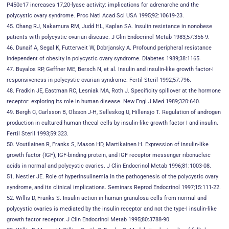
P450c17 increases 17,20-lyase activity: implications for adrenarche and the
polycystic ovary syndrome. Proc Natl Acad Sci USA 1995;92:10619-23.
45. Chang RJ, Nakamura RM, Judd HL, Kaplan SA. Insulin resistance in nonobese
patients with polycystic ovarian disease. J Clin Endocrinol Metab 1983;57:356-9.
46. Dunaif A, Segal K, Futterweit W, Dobrjansky A. Profound peripheral resistance
independent of obesity in polycystic ovary syndrome. Diabetes 1989;38:1165.
47. Buyalos RP, Geffner ME, Bersch N, et al. Insulin and insulin-like growth factor-I
responsiveness in polycystic ovarian syndrome. Fertil Steril 1992;57:796.
48. Fradkin JE, Eastman RC, Lesniak MA, Roth J. Specificity spillover at the hormone
receptor: exploring its role in human disease. New Engl J Med 1989;320:640.
49. Bergh C, Carlsson B, Olsson J-H, Selleskog U, Hillensjo T. Regulation of androgen
production in cultured human thecal cells by insulin-like growth factor I and insulin.
Fertil Steril 1993;59:323.
50. Voutilainen R, Franks S, Mason HD, Martikainen H. Expression of insulin-like
growth factor (IGF), IGF-binding protein, and IGF receptor messenger ribonucleic
acids in normal and polycystic ovaries. J Clin Endocrinol Metab 1996;81:1003-08.
51. Nestler JE. Role of hyperinsulinemia in the pathogenesis of the polycystic ovary
syndrome, and its clinical implications. Seminars Reprod Endocrinol 1997;15:111-22.
52. Willis D, Franks S. Insulin action in human granulosa cells from normal and
polycystic ovaries is mediated by the insulin receptor and not the type-I insulin-like
growth factor receptor. J Clin Endocrinol Metab 1995;80:3788-90.