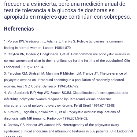
frecuencia es incierta, pero una medición anual del
test de tolerancia a la glucosa de doshoras es
apropiada en mujeres que continúan con sobrepeso.
Referencias
1. Polson DW, Wadsworth J, Adams J, Franks S. Polycystic ovaries: a common
finding in normal women. Lancet 1988;ii:870.
2. Clayton RN, Ogden V, Hodgkinson J, et al. How common are polycystic ovaries in
normal women and what is their significance for the fertility of the population? Clin
Endocrinol 1992;37:127-34.
3. Farquhar CM, Birdsall M, Manning P, Mitchell JM, France JT. The prevalence of
polycystic ovaries on ultrasound scanning in a population of randomly selected
women. Aust N Z Obstet Gynaecol 1994;34:67-72.
4. Van Santbrink EJP, Hop WC, Fauser BCJM. Classification of normogonadotropic
infertility: polycystic ovaries diagnosed by ultrasound versus endocrine
characteristics of polycystic ovary syndrome. Fertil Steril 1997;67:452-58.
5. Kimura I, Togashi K, Kawakami S, et al. Polycystic ovaries: implications of
diagnosis with MR imaging. Radiology 1996;201:549-52.
6. Conway GS, Honour JW, Jacobs HS. Heterogeneity of the polycystic ovary
syndrome: clinical endocrine and ultrasound features in 556 patients. Clin Endocrinol