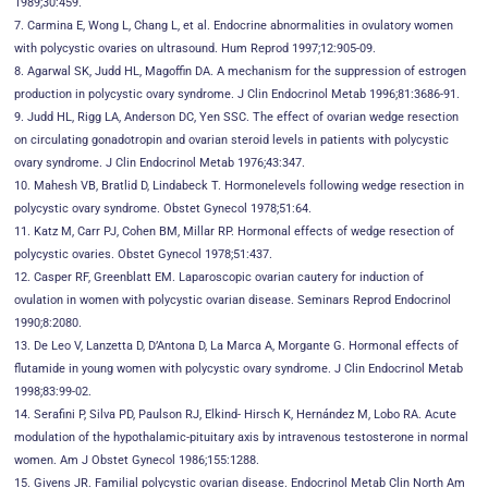
1989;30:459.
7. Carmina E, Wong L, Chang L, et al. Endocrine abnormalities in ovulatory women
with polycystic ovaries on ultrasound. Hum Reprod 1997;12:905-09.
8. Agarwal SK, Judd HL, Magoffin DA. A mechanism for the suppression of estrogen
production in polycystic ovary syndrome. J Clin Endocrinol Metab 1996;81:3686-91.
9. Judd HL, Rigg LA, Anderson DC, Yen SSC. The effect of ovarian wedge resection
on circulating gonadotropin and ovarian steroid levels in patients with polycystic
ovary syndrome. J Clin Endocrinol Metab 1976;43:347.
10. Mahesh VB, Bratlid D, Lindabeck T. Hormonelevels following wedge resection in
polycystic ovary syndrome. Obstet Gynecol 1978;51:64.
11. Katz M, Carr PJ, Cohen BM, Millar RP. Hormonal effects of wedge resection of
polycystic ovaries. Obstet Gynecol 1978;51:437.
12. Casper RF, Greenblatt EM. Laparoscopic ovarian cautery for induction of
ovulation in women with polycystic ovarian disease. Seminars Reprod Endocrinol
1990;8:2080.
13. De Leo V, Lanzetta D, D’Antona D, La Marca A, Morgante G. Hormonal effects of
flutamide in young women with polycystic ovary syndrome. J Clin Endocrinol Metab
1998;83:99-02.
14. Serafini P, Silva PD, Paulson RJ, Elkind- Hirsch K, Hernández M, Lobo RA. Acute
modulation of the hypothalamic-pituitary axis by intravenous testosterone in normal
women. Am J Obstet Gynecol 1986;155:1288.
15. Givens JR. Familial polycystic ovarian disease. Endocrinol Metab Clin North Am