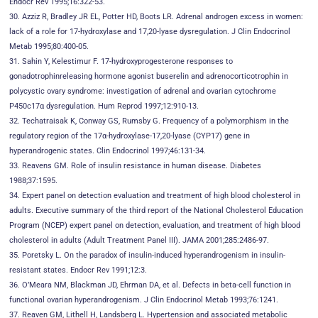
Endocr Rev 1995;16:322-53.
30. Azziz R, Bradley JR EL, Potter HD, Boots LR. Adrenal androgen excess in women:
lack of a role for 17-hydroxylase and 17,20-lyase dysregulation. J Clin Endocrinol
Metab 1995;80:400-05.
31. Sahin Y, Kelestimur F. 17-hydroxyprogesterone responses to
gonadotrophinreleasing hormone agonist buserelin and adrenocorticotrophin in
polycystic ovary syndrome: investigation of adrenal and ovarian cytochrome
P450c17α dysregulation. Hum Reprod 1997;12:910-13.
32. Techatraisak K, Conway GS, Rumsby G. Frequency of a polymorphism in the
regulatory region of the 17α-hydroxylase-17,20-lyase (CYP17) gene in
hyperandrogenic states. Clin Endocrinol 1997;46:131-34.
33. Reavens GM. Role of insulin resistance in human disease. Diabetes
1988;37:1595.
34. Expert panel on detection evaluation and treatment of high blood cholesterol in
adults. Executive summary of the third report of the National Cholesterol Education
Program (NCEP) expert panel on detection, evaluation, and treatment of high blood
cholesterol in adults (Adult Treatment Panel III). JAMA 2001;285:2486-97.
35. Poretsky L. On the paradox of insulin-induced hyperandrogenism in insulin-
resistant states. Endocr Rev 1991;12:3.
36. O’Meara NM, Blackman JD, Ehrman DA, et al. Defects in beta-cell function in
functional ovarian hyperandrogenism. J Clin Endocrinol Metab 1993;76:1241.
37. Reaven GM, Lithell H, Landsberg L. Hypertension and associated metabolic