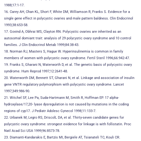
1988;17:1-17.
16. Carey AH, Chan KL, Short F, White DM, Williamson R, Franks S. Evidence for a
single gene effect in polycystic ovaries and male pattern baldness. Clin Endocrinol
1993;38:653-58.
17. Govind A, Obhrai MS, Clayton RN. Polycystic ovaries are inherited as an
autosomal domiant trait: analysis of 29 polycystic ovary syndrome and 10 control
families. J Clin Endocrinol Metab 1999;84:38-43.
18. Norman RJ, Masters S, Hague W. Hyperinsulinemia is common in family
members of women with polycystic ovary syndrome. Fertil Steril 1996;66:942-47.
19. Franks S, Gharani N, Waterworth D, et al. The genetic basis of polycystic ovary
syndrome. Hum Reprod 1997;12:2641-48.
20. Waterworth DM, Bennett ST, Gharani N, et al. Linkage and association of insulin
gene VNTR regulatory polymorphism with polycystic ovary syndrome. Lancet
1997;349:986-90.
21. Witchel SF, Lee Pa, Suda-Hartmann M, Smith R, Hoffman EP. 17 alpha-
hydroxylase/17,20- lyase dysregulation is not caused by mutations in the coding
regions of cyp17. J Pediatr Adolesc Gynecol 1998;11:133-7.
22. Urbanek M, Legro RS, DriscolL DA, et al. Thirty-seven candidate genes for
polycystic ovary syndrome: strongest evidence for linkage is with follistatin. Proc
Natl Acad Sci USA 1999;96:8573-78.
23. Diamanti-Kandarakis E, Bartzis MI, Bergiele AT, Tsianateli TC, Kouli CR.