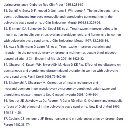
during pregnancy. Diabetes Res Clin Pract 1985;1:281-87.
81. Dunaif A, Scott D, Finegood D, Quintana B, Whitcomb R. The insulin-sensitizing
agent troglitazone improves metabolic and reproductive abnormalities in the
polycystic ovary syndrome. J Clin Endocrinol Metab 1996;81:3299-06.
82. Ehrmann DA, Schneider DJ, Sobel BE, et al. Troglitazone improves defects in
insulin action, insulin secretion, ovarian steroidogenesis, and fibrinolysis in women
with polycystic ovary syndrome. J Clin Endocrinol Metab 1997; 82:2108-16.
83. Azziz R, Ehrmann D, Legro RS, et al. Troglitazone improves ovulation and
hirsutism in the polycystic ovary syndrome: a multicenter, double blind, placebo-
controlled trial. J Clin Endocrinol Metab 2001;86:1626-32.
84. Ghazeeri G, Kutteh WH, Bryer-ASH M, Haas D, KE RW. Effect of rosiglitazone on
spontaneous and clomiphene citrate-induced ovulation in women with polycystic
ovary syndrome. Fertil Steril 2003;79:562-66.
85. Shobokshi A, Shaarawy M. Correction of insulin resistance and
hyperandrogenism in polycystic ovary syndrome by combined rosiglitazone and
clomiphene citrate therapy. J Soc Gynecol Investig 2003;10:99-104.
86. Nestler JE, Jakubowicz DJ, Reamer P, Gunn RD, Allan G. Ovulatory and metabolic
effects of D-chiro-inositol in the polycystic ovary syndrome. New Engl J Med 1999;
340:1314-20.
87. Coulam CB, Annegers JF. Breast cancer and chronic anovulation syndrome. Surg
Forum 1982;33:474.