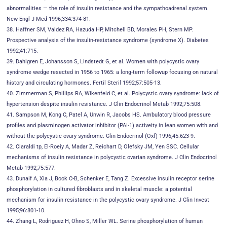
abnormalities — the role of insulin resistance and the sympathoadrenal system.
New Engl J Med 1996;334:374-81.
38. Haffner SM, Valdez RA, Hazuda HP, Mitchell BD, Morales PH, Stern MP.
Prospective analysis of the insulin-resistance syndrome (syndrome X). Diabetes
1992;41:715.
39. Dahlgren E, Johansson S, Lindstedt G, et al. Women with polycystic ovary
syndrome wedge resected in 1956 to 1965: a long-term followup focusing on natural
history and circulating hormones. Fertil Steril 1992;57:505-13.
40. Zimmerman S, Phillips RA, Wikenfeld C, et al. Polycystic ovary syndrome: lack of
hypertension despite insulin resistance. J Clin Endocrinol Metab 1992;75:508.
41. Sampson M, Kong C, Patel A, Unwin R, Jacobs HS. Ambulatory blood pressure
profiles and plasminogen activator inhibitor (PAI-1) activeity in lean women with and
without the polycystic ovary syndrome. Clin Endocrinol (Oxf) 1996;45:623-9.
42. Ciaraldi tp, El-Roeiy A, Madar Z, Reichart D, Olefsky JM, Yen SSC. Cellular
mechanisms of insulin resistance in polycystic ovarian syndrome. J Clin Endocrinol
Metab 1992;75:577.
43. Dunaif A, Xia J, Book C-B, Schenker E, Tang Z. Excessive insulin receptor serine
phosphorylation in cultured fibroblasts and in skeletal muscle: a potential
mechanism for insulin resistance in the polycystic ovary syndrome. J Clin Invest
1995;96:801-10.
44. Zhang L, Rodriguez H, Ohno S, Miller WL. Serine phosphorylation of human