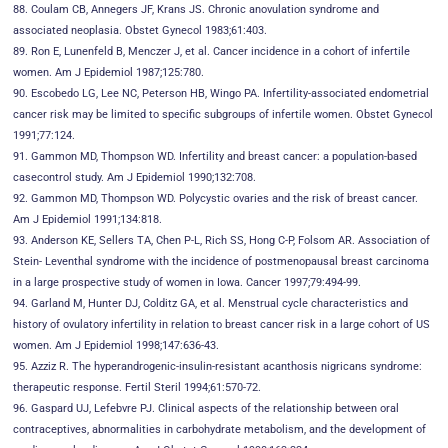
88. Coulam CB, Annegers JF, Krans JS. Chronic anovulation syndrome and
associated neoplasia. Obstet Gynecol 1983;61:403.
89. Ron E, Lunenfeld B, Menczer J, et al. Cancer incidence in a cohort of infertile
women. Am J Epidemiol 1987;125:780.
90. Escobedo LG, Lee NC, Peterson HB, Wingo PA. Infertility-associated endometrial
cancer risk may be limited to specific subgroups of infertile women. Obstet Gynecol
1991;77:124.
91. Gammon MD, Thompson WD. Infertility and breast cancer: a population-based
casecontrol study. Am J Epidemiol 1990;132:708.
92. Gammon MD, Thompson WD. Polycystic ovaries and the risk of breast cancer.
Am J Epidemiol 1991;134:818.
93. Anderson KE, Sellers TA, Chen P-L, Rich SS, Hong C-P, Folsom AR. Association of
Stein- Leventhal syndrome with the incidence of postmenopausal breast carcinoma
in a large prospective study of women in Iowa. Cancer 1997;79:494-99.
94. Garland M, Hunter DJ, Colditz GA, et al. Menstrual cycle characteristics and
history of ovulatory infertility in relation to breast cancer risk in a large cohort of US
women. Am J Epidemiol 1998;147:636-43.
95. Azziz R. The hyperandrogenic-insulin-resistant acanthosis nigricans syndrome:
therapeutic response. Fertil Steril 1994;61:570-72.
96. Gaspard UJ, Lefebvre PJ. Clinical aspects of the relationship between oral
contraceptives, abnormalities in carbohydrate metabolism, and the development of