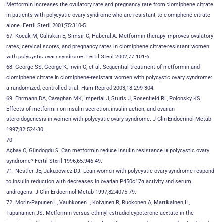
Metformin increases the ovulatory rate and pregnancy rate from clomiphene citrate
in patients with polycystic ovary syndrome who are resistant to clomiphene citrate
alone. Fertil Steril 2001;75:310-5.
67. Kocak M, Caliskan E, Simsir C, Haberal A. Metformin therapy improves ovulatory
rates, cervical scores, and pregnancy rates in clomiphene citrate-resistant women
with polycystic ovary syndrome. Fertil Steril 2002;77:101-6.
68. George SS, George K, Irwin C, et al. Sequential treatment of metformin and
clomiphene citrate in clomiphene-resistant women with polycystic ovary syndrome:
a randomized, controlled trial. Hum Reprod 2003;18:299-304.
69. Ehrmann DA, Cavaghan MK, Imperial J, Sturis J, Rosenfield RL, Polonsky KS.
Effects of metformin on insulin secretion, insulin action, and ovarian
steroidogenesis in women with polycystic ovary syndrome. J Clin Endocrinol Metab
1997;82:524-30.
70
Açbay O, Gündogdu S. Can metformin reduce insulin resistance in polycystic ovary
syndrome? Fertil Steril 1996;65:946-49.
71. Nestler JE, Jakubowicz DJ. Lean women with polycystic ovary syndrome respond
to insulin reduction with decreases in ovarian P450c17α activity and serum
androgens. J Clin Endocrinol Metab 1997;82:4075-79.
72. Morin-Papunen L, Vauhkonen I, Koivunen R, Ruokonen A, Martikainen H,
Tapanainen JS. Metformin versus ethinyl estradiolcypoterone acetate in the