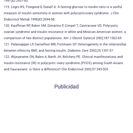
1997;82:2937-43.
119. Legro RS, Finegood D, Dunaif A. A fasting glucose to insulin ratio is a useful
measure of insulin sensitivity in women with polycysticovary syndrome. J Clin
Endocrinol Metab 1998;83:2694-98.
120. Kauffman RP, Baker VM, Dimarino P, Gimpel T, Castracane VD. Polycystic
ovarian syndrome and insulin resistance in white and Mexican American women: a
comparison of two distinct populations. Am J Obstet Gynecol 2002;187:1362-69.
121. Palaniappan LP, Carnethon MR, Fortmann SP. Heterogeneity in the relationship
between ethnicity, BMI, and fasting insulin. Diabetes Care 2002;25:1351-57.
122. Wijeyaratne CN, Balen A, Barth JH, Belchetz PE. Clinical manifestations and
insulin resistance (IR) in polycystic ovary syndrome (PCOS) among South Asians
and Caucasians: is there a difference? Clin Endocrinol 2002;57:343-503.
Publicidad