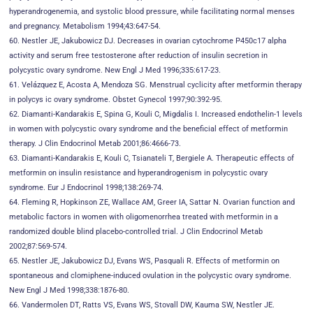
hyperandrogenemia, and systolic blood pressure, while facilitating normal menses
and pregnancy. Metabolism 1994;43:647-54.
60. Nestler JE, Jakubowicz DJ. Decreases in ovarian cytochrome P450c17 alpha
activity and serum free testosterone after reduction of insulin secretion in
polycystic ovary syndrome. New Engl J Med 1996;335:617-23.
61. Velázquez E, Acosta A, Mendoza SG. Menstrual cyclicity after metformin therapy
in polycys ic ovary syndrome. Obstet Gynecol 1997;90:392-95.
62. Diamanti-Kandarakis E, Spina G, Kouli C, Migdalis I. Increased endothelin-1 levels
in women with polycystic ovary syndrome and the beneficial effect of metformin
therapy. J Clin Endocrinol Metab 2001;86:4666-73.
63. Diamanti-Kandarakis E, Kouli C, Tsianateli T, Bergiele A. Therapeutic effects of
metformin on insulin resistance and hyperandrogenism in polycystic ovary
syndrome. Eur J Endocrinol 1998;138:269-74.
64. Fleming R, Hopkinson ZE, Wallace AM, Greer IA, Sattar N. Ovarian function and
metabolic factors in women with oligomenorrhea treated with metformin in a
randomized double blind placebo-controlled trial. J Clin Endocrinol Metab
2002;87:569-574.
65. Nestler JE, Jakubowicz DJ, Evans WS, Pasquali R. Effects of metformin on
spontaneous and clomiphene-induced ovulation in the polycystic ovary syndrome.
New Engl J Med 1998;338:1876-80.
66. Vandermolen DT, Ratts VS, Evans WS, Stovall DW, Kauma SW, Nestler JE.