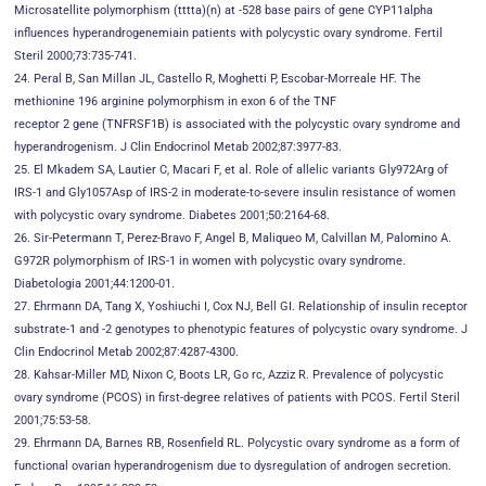
Microsatellite polymorphism (tttta)(n) at -528 base pairs of gene CYP11alpha
influences hyperandrogenemiain patients with polycystic ovary syndrome. Fertil
Steril 2000;73:735-741.
24. Peral B, San Millan JL, Castello R, Moghetti P, Escobar-Morreale HF. The
methionine 196 arginine polymorphism in exon 6 of the TNF
receptor 2 gene (TNFRSF1B) is associated with the polycystic ovary syndrome and
hyperandrogenism. J Clin Endocrinol Metab 2002;87:3977-83.
25. El Mkadem SA, Lautier C, Macari F, et al. Role of allelic variants Gly972Arg of
IRS-1 and Gly1057Asp of IRS-2 in moderate-to-severe insulin resistance of women
with polycystic ovary syndrome. Diabetes 2001;50:2164-68.
26. Sir-Petermann T, Perez-Bravo F, Angel B, Maliqueo M, Calvillan M, Palomino A.
G972R polymorphism of IRS-1 in women with polycystic ovary syndrome.
Diabetologia 2001;44:1200-01.
27. Ehrmann DA, Tang X, Yoshiuchi I, Cox NJ, Bell GI. Relationship of insulin receptor
substrate-1 and -2 genotypes to phenotypic features of polycystic ovary syndrome. J
Clin Endocrinol Metab 2002;87:4287-4300.
28. Kahsar-Miller MD, Nixon C, Boots LR, Go rc, Azziz R. Prevalence of polycystic
ovary syndrome (PCOS) in first-degree relatives of patients with PCOS. Fertil Steril
2001;75:53-58.
29. Ehrmann DA, Barnes RB, Rosenfield RL. Polycystic ovary syndrome as a form of
functional ovarian hyperandrogenism due to dysregulation of androgen secretion.