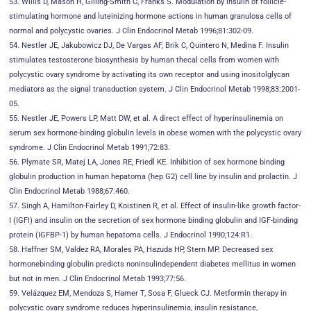
53. Willis D, Mason H, Gilling-Smith C, Franks S. Modulation by insulin of follicle-
stimulating hormone and luteinizing hormone actions in human granulosa cells of
normal and polycystic ovaries. J Clin Endocrinol Metab 1996;81:302-09.
54. Nestler JE, Jakubowicz DJ, De Vargas AF, Brik C, Quintero N, Medina F. Insulin
stimulates testosterone biosynthesis by human thecal cells from women with
polycystic ovary syndrome by activating its own receptor and using inositolglycan
mediators as the signal transduction system. J Clin Endocrinol Metab 1998;83:2001-
05.
55. Nestler JE, Powers LP, Matt DW, et al. A direct effect of hyperinsulinemia on
serum sex hormone-binding globulin levels in obese women with the polycystic ovary
syndrome. J Clin Endocrinol Metab 1991;72:83.
56. Plymate SR, Matej LA, Jones RE, Friedl KE. Inhibition of sex hormone binding
globulin production in human hepatoma (hep G2) cell line by insulin and prolactin. J
Clin Endocrinol Metab 1988;67:460.
57. Singh A, Hamilton-Fairley D, Koistinen R, et al. Effect of insulin-like growth factor-
I (IGFI) and insulin on the secretion of sex hormone binding globulin and IGF-binding
protein (IGFBP-1) by human hepatoma cells. J Endocrinol 1990;124:R1.
58. Haffner SM, Valdez RA, Morales PA, Hazuda HP, Stern MP. Decreased sex
hormonebinding globulin predicts noninsulindependent diabetes mellitus in women
but not in men. J Clin Endocrinol Metab 1993;77:56.
59. Velázquez EM, Mendoza S, Hamer T, Sosa F, Glueck CJ. Metformin therapy in
polycystic ovary syndrome reduces hyperinsulinemia, insulin resistance,