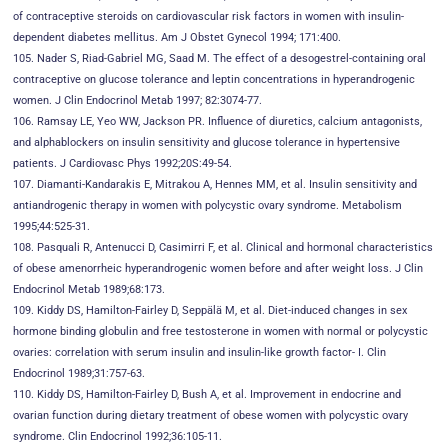
of contraceptive steroids on cardiovascular risk factors in women with insulin-
dependent diabetes mellitus. Am J Obstet Gynecol 1994; 171:400.
105. Nader S, Riad-Gabriel MG, Saad M. The effect of a desogestrel-containing oral
contraceptive on glucose tolerance and leptin concentrations in hyperandrogenic
women. J Clin Endocrinol Metab 1997; 82:3074-77.
106. Ramsay LE, Yeo WW, Jackson PR. Influence of diuretics, calcium antagonists,
and alphablockers on insulin sensitivity and glucose tolerance in hypertensive
patients. J Cardiovasc Phys 1992;20S:49-54.
107. Diamanti-Kandarakis E, Mitrakou A, Hennes MM, et al. Insulin sensitivity and
antiandrogenic therapy in women with polycystic ovary syndrome. Metabolism
1995;44:525-31.
108. Pasquali R, Antenucci D, Casimirri F, et al. Clinical and hormonal characteristics
of obese amenorrheic hyperandrogenic women before and after weight loss. J Clin
Endocrinol Metab 1989;68:173.
109. Kiddy DS, Hamilton-Fairley D, Seppälä M, et al. Diet-induced changes in sex
hormone binding globulin and free testosterone in women with normal or polycystic
ovaries: correlation with serum insulin and insulin-like growth factor- I. Clin
Endocrinol 1989;31:757-63.
110. Kiddy DS, Hamilton-Fairley D, Bush A, et al. Improvement in endocrine and
ovarian function during dietary treatment of obese women with polycystic ovary
syndrome. Clin Endocrinol 1992;36:105-11.