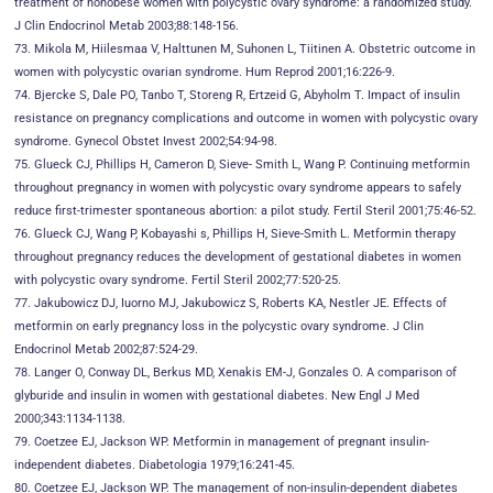
treatment of nonobese women with polycystic ovary syndrome: a randomized study.
J Clin Endocrinol Metab 2003;88:148-156.
73. Mikola M, Hiilesmaa V, Halttunen M, Suhonen L, Tiitinen A. Obstetric outcome in
women with polycystic ovarian syndrome. Hum Reprod 2001;16:226-9.
74. Bjercke S, Dale PO, Tanbo T, Storeng R, Ertzeid G, Abyholm T. Impact of insulin
resistance on pregnancy complications and outcome in women with polycystic ovary
syndrome. Gynecol Obstet Invest 2002;54:94-98.
75. Glueck CJ, Phillips H, Cameron D, Sieve- Smith L, Wang P. Continuing metformin
throughout pregnancy in women with polycystic ovary syndrome appears to safely
reduce first-trimester spontaneous abortion: a pilot study. Fertil Steril 2001;75:46-52.
76. Glueck CJ, Wang P, Kobayashi s, Phillips H, Sieve-Smith L. Metformin therapy
throughout pregnancy reduces the development of gestational diabetes in women
with polycystic ovary syndrome. Fertil Steril 2002;77:520-25.
77. Jakubowicz DJ, Iuorno MJ, Jakubowicz S, Roberts KA, Nestler JE. Effects of
metformin on early pregnancy loss in the polycystic ovary syndrome. J Clin
Endocrinol Metab 2002;87:524-29.
78. Langer O, Conway DL, Berkus MD, Xenakis EM-J, Gonzales O. A comparison of
glyburide and insulin in women with gestational diabetes. New Engl J Med
2000;343:1134-1138.
79. Coetzee EJ, Jackson WP. Metformin in management of pregnant insulin-
independent diabetes. Diabetologia 1979;16:241-45.
80. Coetzee EJ, Jackson WP. The management of non-insulin-dependent diabetes