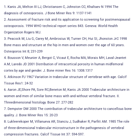
1. Kanis JA, Melton III LJ, Christiansen C, Johnston CC, Khaltaev N 1994 The
diagnosis of osteoporosis. J Bone Miner Res 9: 1137-1141
2. Assessment of fracture risk and its application to screening for postmenopausal
osteoporosis. 1994 WHO technical report series 843. Geneva: World Health
Organization Rogers MJ.
3. Peacock M, Liu G, Carey M, Ambrosius W, Turner CH, Hui SI, Jhonston JrC 1998
Bone mass and structure at the hip in men and women over the age of 60 years.
Osteoporos Int 8; 231-239
4. Bousson V, Meunier A, Bergot C, Vicaut E, Rocha MA, Morais MH, Laval-Jeantet
A.M, Laredo JD 2001 Distribution of intracortical porosity in human midfemoral
cortex by age and gender. J. Bone miner Res 16: 1308.1317
5. Atkinson PJ 1967 Variation in trabecular structure of vertebrae with age. Calcif
Tissue Res1: 24-32
6. Aaron JE,Shore PA, Sore RC,Beneton M, Kanis JA 2000 Trabecular architecture in
women and men of similar bone mass with and without vertebral fracture. II.
Threedimensional histology. Bone 27: 277-282
7. Dempster DM 2000 The contribution of trabecular architecture to cancellous bone
quality. J. Bone Miner Res 15: 20-23
8. Lukleerekoper M, Villanueva AR, Stanciu J, Sudhaker R, Parfitt AM. 1985 The role
of three-dimensional trabecular microstructure in the pathogenesis of vertebral
compression fractures. Calcif Tissue Int 37: 594-597.