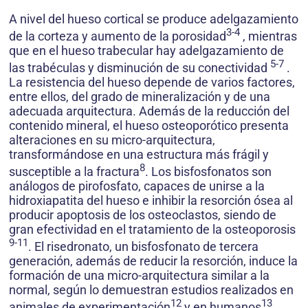
A nivel del hueso cortical se produce adelgazamiento
3-4
de la corteza y aumento de la porosidad
, mientras
que en el hueso trabecular hay adelgazamiento de
5-7
las trabéculas y disminución de su conectividad
.
La resistencia del hueso depende de varios factores,
entre ellos, del grado de mineralización y de una
adecuada arquitectura. Además de la reducción del
contenido mineral, el hueso osteoporótico presenta
alteraciones en su micro-arquitectura,
transformándose en una estructura más frágil y
8
susceptible a la fractura
. Los bisfosfonatos son
análogos de pirofosfato, capaces de unirse a la
hidroxiapatita del hueso e inhibir la resorción ósea al
producir apoptosis de los osteoclastos, siendo de
gran efectividad en el tratamiento de la osteoporosis
9-11
. El risedronato, un bisfosfonato de tercera
generación, además de reducir la resorción, induce la
formación de una micro-arquitectura similar a la
normal, según lo demuestran estudios realizados en
12
13
animales de experimentación
y en humanos
.