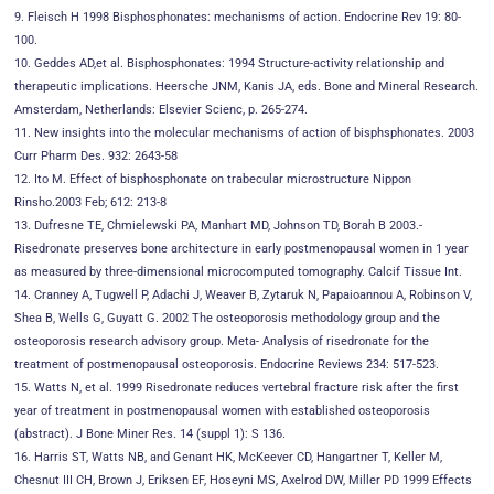
9. Fleisch H 1998 Bisphosphonates: mechanisms of action. Endocrine Rev 19: 80-
100.
10. Geddes AD,et al. Bisphosphonates: 1994 Structure-activity relationship and
therapeutic implications. Heersche JNM, Kanis JA, eds. Bone and Mineral Research.
Amsterdam, Netherlands: Elsevier Scienc, p. 265-274.
11. New insights into the molecular mechanisms of action of bisphsphonates. 2003
Curr Pharm Des. 932: 2643-58
12. Ito M. Effect of bisphosphonate on trabecular microstructure Nippon
Rinsho.2003 Feb; 612: 213-8
13. Dufresne TE, Chmielewski PA, Manhart MD, Johnson TD, Borah B 2003.-
Risedronate preserves bone architecture in early postmenopausal women in 1 year
as measured by three-dimensional microcomputed tomography. Calcif Tissue Int.
14. Cranney A, Tugwell P, Adachi J, Weaver B, Zytaruk N, Papaioannou A, Robinson V,
Shea B, Wells G, Guyatt G. 2002 The osteoporosis methodology group and the
osteoporosis research advisory group. Meta- Analysis of risedronate for the
treatment of postmenopausal osteoporosis. Endocrine Reviews 234: 517-523.
15. Watts N, et al. 1999 Risedronate reduces vertebral fracture risk after the first
year of treatment in postmenopausal women with established osteoporosis
(abstract). J Bone Miner Res. 14 (suppl 1): S 136.
16. Harris ST, Watts NB, and Genant HK, McKeever CD, Hangartner T, Keller M,
Chesnut III CH, Brown J, Eriksen EF, Hoseyni MS, Axelrod DW, Miller PD 1999 Effects