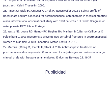
24. Cooper et al. Prevalent fractures predict new vertebral fractures in 1 year
(abstract). Calcif Tissue Int 2000.
25. Ringe JD, Wick BC, Grauger A, Griek H,. Eggenweiler 2002 S Safety profile of
risedronate sodium assessed for postmenopausal osteoporosis in medical practice:
a non.interventional observational study with 9188 patients. 10F world Congress on
osteoporosis P273 Libon, Portugal
26. Watts NB, Josse RG, Hamdy RC, Hughes RA, Manhart MD, Barton Calligeros D,
Felsenberg D. 2003 Risedronate prevents new vertebral fractures in postmenopausal
women at high risk. J. Clin Endocrinol Metab Feb;88 2: 542-9
27. Marcus R,Wong M,HeathIII H, Stock J. 2002 Antiresorptive treatment of
postmenopausal osteoporosis: Comparison of study designs and outcome in large
clinical trials with fracture as an endpoint. Endocrine Reviews 23: 16-37
Publicidad