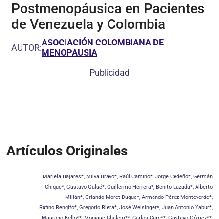
Postmenopáusica en Pacientes
de Venezuela y Colombia
ASOCIACIÓN COLOMBIANA DE
AUTOR:
MENOPAUSIA
Publicidad
Artículos Originales
Mariela Bajares*, Milva Bravo*, Raúl Camino*, Jorge Cedeño*, Germán
Chique*, Gustavo Galué*, Guillermo Herrera*, Benito Lazada*, Alberto
Millán*, Orlando Moret Duque*, Armando Pérez Monteverde*,
Rufino Rengifo*, Gregorio Riera*, José Weisinger*, Juan Antonio Yabur*,
Mauricio Bello**, Monique Chalem**, Carlos Cure**, Gustavo Gómez**,