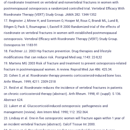
of risedronate treatment on vertebral and nonvertebral fractures in women with
postmenopausal osteoporosis a randomized controlled trial. Vertebral Efficacy With
Risedronate Therapy (VERT) Study Group. JAMA 282: 1344-1352
17. Reginster J, Minne H, and Sorensen O, Hooper M, Roux C, Brandi ML, Lund B,
Ethgen D, Pack S, Roumagnac I, Eastell R 2000 Randomized trial of the effects of
risedronate on vertebral fractures in women with established postmenopausal
osteoporosis. Vertebral Efficacy with Risedronate Therapy (VERT) Study Group.
Osteoporos Int 1183-91
18. Fiechtner JJ. 2003 Hip fracture prevention. Drug therapies and lifestyle
modifications that can reduce risk. Postgrad Med sep; 1143: 22-8,32
19. Martens MG 2003 Risk of fracture and treatment to prevent osteoporosis-related
fracture in postmenopausal women. A review. Reprod Med Jun 486: 425.34.
20. Cohen S ,et al. Risedronate therapy prevents corticosteroid-induced bone loss.
Arthr Rheum. 1999; 4211: 2309-2318
21. Reid et al. Risedronate reduces the incidence of vertebral fractures in patients
on chronic corticosteroid therapy (abstract). Arth Rheum. 1998; 41 (suppl): S 136.
Abstract 624.
22. Lukert et al. Glucocorticoid-induced osteoporosis: pathogenesis and
management (review). Ann Intern Med. 1990; 112: 352-364.
23. Lindsay et al. One-in five osteoporotic women will fracture again within 1 year of
an incident vertebral fracture (abstract). Calcif Tissue Int 2000.