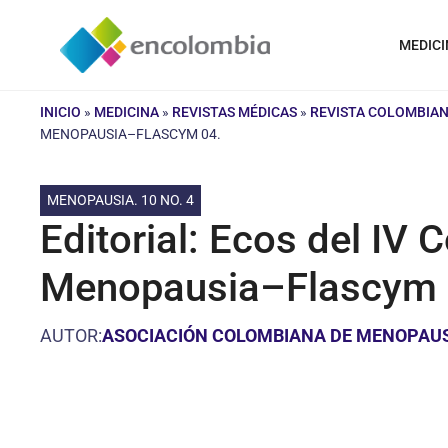
Saltar
al
MEDICI
contenido
INICIO
»
MEDICINA
»
REVISTAS MÉDICAS
»
REVISTA COLOMBIAN
MENOPAUSIA–FLASCYM 04.
MENOPAUSIA. 10 NO. 4
Editorial: Ecos del IV
Menopausia–Flascym 
AUTOR:
ASOCIACIÓN COLOMBIANA DE MENOPAU