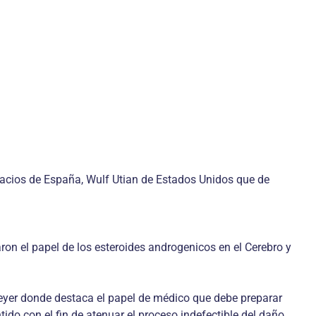
lacios de España, Wulf Utian de Estados Unidos que de
aron el papel de los esteroides androgenicos en el Cerebro y
meyer donde destaca el papel de médico que debe preparar
tido con el fin de atenuar el proceso indefectible del daño