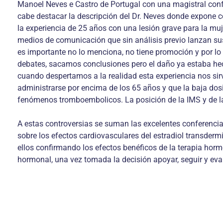
Manoel Neves e Castro de Portugal con una magistral conf
cabe destacar la descripción del Dr. Neves donde expone c
la experiencia de 25 años con una lesión grave para la muje
medios de comunicación que sin análisis previo lanzan sus
es importante no lo menciona, no tiene promoción y por l
debates, sacamos conclusiones pero el daño ya estaba hec
cuando despertamos a la realidad esta experiencia nos sirv
administrarse por encima de los 65 años y que la baja dos
fenómenos tromboembolicos. La posición de la IMS y de la
A estas controversias se suman las excelentes conferencia
sobre los efectos cardiovasculares del estradiol transder
ellos confirmando los efectos benéficos de la terapia hor
hormonal, una vez tomada la decisión apoyar, seguir y eval