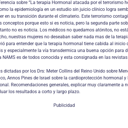
erencia sobre “La terapia Hormonal atacada por el terrorismo h
omo la epidemiología en un estudio sin juicio clínico logra se
r en su transición durante el climaterio. Este terrorismo contag
 conceptos porque esto si es noticia, pero la segunda parte sob
o tanto no es noticia. Los médicos no quedamos atónitos, no e
ho, nuestras mujeres no deseaban saber nada mas de la terapia
ió para entender que la terapia hormonal tiene cabida al inicio 
is y especialmente la vía transdermica una buena opción para d
 NAMS es de todos conocida y esta consignada en las revistas 
s dictadas por los Drs: Meter Collins del Reino Unido sobre M
mico, Annos Pines de Israel sobre la cardioprotección hormonal 
monal. Recomendaciones generales, explicar muy claramente a nue
uar los resultados a corto y largo plazo.
Publicidad