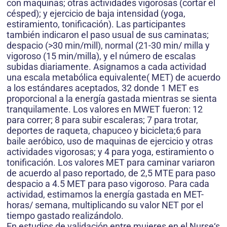
con maquinas; otras actividades vigorosas (cortar el
césped); y ejercicio de baja intensidad (yoga,
estiramiento, tonificación). Las participantes
también indicaron el paso usual de sus caminatas;
despacio (>30 min/mill), normal (21-30 min/ milla y
vigoroso (15 min/milla), y el número de escalas
subidas diariamente. Asignamos a cada actividad
una escala metabólica equivalente( MET) de acuerdo
a los estándares aceptados, 32 donde 1 MET es
proporcional a la energía gastada mientras se sienta
tranquilamente. Los valores en MWET fueron: 12
para correr; 8 para subir escaleras; 7 para trotar,
deportes de raqueta, chapuceo y bicicleta;6 para
baile aeróbico, uso de maquinas de ejercicio y otras
actividades vigorosas; y 4 para yoga, estiramiento o
tonificación. Los valores MET para caminar variaron
de acuerdo al paso reportado, de 2,5 MTE para paso
despacio a 4.5 MET para paso vigoroso. Para cada
actividad, estimamos la energía gastada en MET-
horas/ semana, multiplicando su valor NET por el
tiempo gastado realizándolo.
En estudios de validación entre mujeres en el Nurse‘s