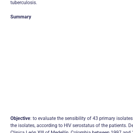
tuberculosis.
Summary
Objective
: to evaluate the sensibility of 43 primary isolat
the isolates, according to HIV serostatus of the patients. 
Clinica León XIII of Medellín, Colombia between 1997 and 