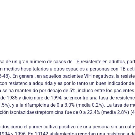
usa de un gran número de casos de TB resistente en adultos, par
en medios hospitalarios u otros espacios a personas con TB acti
48). En general, en aquellos pacientes VIH negativos, la resisten
on resistencia adquirida y es por lo tanto un buen indicador de
a se ha mantenido por debajo de 5%, incluso entre los pacientes 
 de 1985 y diciembre de 1994, se encontró una tasa de resistenci
%), y a la rifampicina de 0 a 3.0% (media 0.2%). La tasa de mult
ción isoniazidaestreptomicina fue de 0 a 22.4% (media 2.8%) (4
nidos como el primer cultivo positivo de una persona sin un culti
e 1994 y 1996. En 10142 aislamientos reportan una resistencia de 