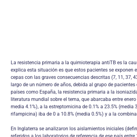
La resistencia primaria a la quimioterapia antiTB es la ca
explica esta situación es que estos pacientes se exponen 
cepas con las graves consecuencias descritas (7, 11, 37, 43-
largo de un número de años, debida al grupo de pacientes c
países como España, la resistencia primaria a la isoniazid
literatura mundial sobre el tema, que abarcaba entre enero
media 4.1%), a la estreptomicina de 0.1% a 23.5% (media 3.5
rifampicina) iba de 0 a 10.8% (media 0.5%) y a la combina
En Inglaterra se analizaron los aislamientos iniciales (defi
referidos a los laboratorios de referencia de ese país entr