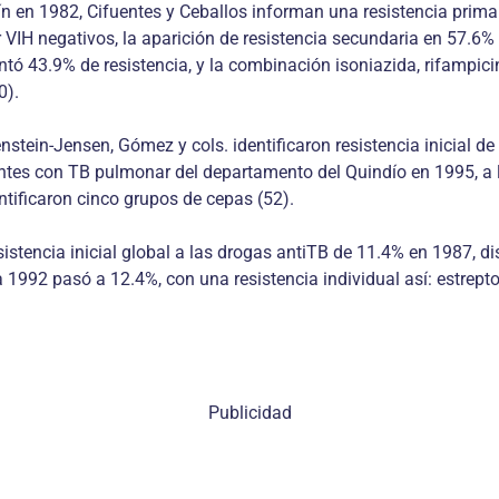
ín en 1982, Cifuentes y Ceballos informan una resistencia primar
IH negativos, la aparición de resistencia secundaria en 57.6% d
tó 43.9% de resistencia, y la combinación isoniazida, rifampici
0).
ein-Jensen, Gómez y cols. identificaron resistencia inicial de M
ntes con TB pulmonar del departamento del Quindío en 1995, a l
ntificaron cinco grupos de cepas (52).
istencia inicial global a las drogas antiTB de 11.4% en 1987, di
 1992 pasó a 12.4%, con una resistencia individual así: estrept
Publicidad