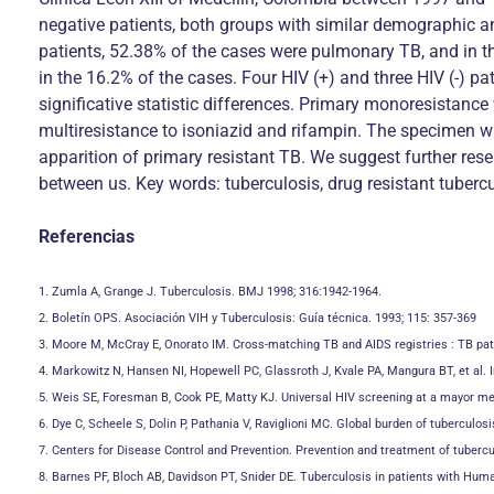
negative patients, both groups with similar demographic an
patients, 52.38% of the cases were pulmonary TB, and in t
in the 16.2% of the cases. Four HIV (+) and three HIV (-) pa
significative statistic differences. Primary monoresistance
multiresistance to isoniazid and rifampin. The specimen wa
apparition of primary resistant TB. We suggest further rese
between us. Key words: tuberculosis, drug resistant tubercu
Referencias
1. Zumla A, Grange J. Tuberculosis. BMJ 1998; 316:1942-1964.
2. Boletín OPS. Asociación VIH y Tuberculosis: Guía técnica. 1993; 115: 357-369
3. Moore M, McCray E, Onorato IM. Cross-matching TB and AIDS registries : TB pati
4. Markowitz N, Hansen NI, Hopewell PC, Glassroth J, Kvale PA, Mangura BT, et al.
5. Weis SE, Foresman B, Cook PE, Matty KJ. Universal HIV screening at a mayor met
6. Dye C, Scheele S, Dolin P, Pathania V, Raviglioni MC. Global burden of tuberculo
7. Centers for Disease Control and Prevention. Prevention and treatment of tube
8. Barnes PF, Bloch AB, Davidson PT, Snider DE. Tuberculosis in patients with Hu