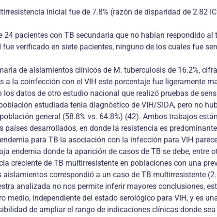
tirresistencia inicial fue de 7.8% (razón de disparidad de 2.82 I
 24 pacientes con TB secundaria que no habían respondido al t
 fue verificado en siete pacientes, ninguno de los cuales fue ser
maria de aislamientos clínicos de M. tuberculosis de 16.2%, cifr
s a la coinfección con el VIH este porcentaje fue ligeramente m
on los datos de otro estudio nacional que realizó pruebas de sen
población estudiada tenia diagnóstico de VIH/SIDA, pero no hubo
población general (58.8% vs. 64.8%) (42). Ambos trabajos están
s países desarrollados, en donde la resistencia es predominante
 endemia para TB la asociación con la infección para VIH parece
a endemia donde la aparición de casos de TB se debe, entre otro
a creciente de TB multirresistente en poblaciones con una prev
os aislamientos correspondió a un caso de TB multirresistente (2
stra analizada no nos permite inferir mayores conclusiones, es
ro medio, independiente del estado serológico para VIH, y es una
sibilidad de ampliar el rango de indicaciones clínicas donde sea