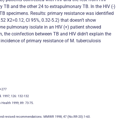
y TB and the other 24 to extrapulmonary TB. In the HIV (-)
TB specimens. Results: primary resistance was identified
=0.52 X2=0.12, CI 95%, 0.32-5.2) that doesn’t show
 One pulmonary isolate in an HIV (+) patient showed
n, the coinfection between TB and HIV didn’t explain the
 incidence of primary resistance of M. tuberculosis
9-277
d. 1997; 126: 132-132
 Health 1999; 89: 73-75.
py and revised recommendations. MMWR 1998; 47 (No.RR-20):1-60.