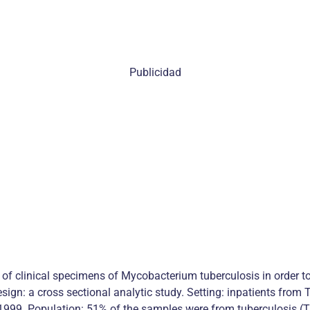
Publicidad
es of clinical specimens of Mycobacterium tuberculosis in order to
Design: a cross sectional analytic study. Setting: inpatients fro
1999. Population: 51% of the samples were from tuberculosis (TB