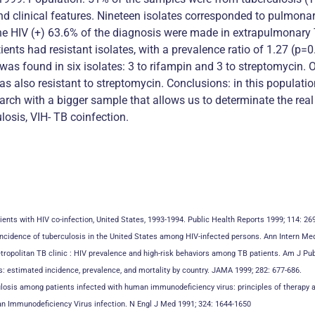
d clinical features. Nineteen isolates corresponded to pulmonar
he HIV (+) 63.6% of the diagnosis were made in extrapulmonary 
tients had resistant isolates, with a prevalence ratio of 1.27 (p
 was found in six isolates: 3 to rifampin and 3 to streptomycin.
s also resistant to streptomycin. Conclusions: in this populatio
arch with a bigger sample that allows us to determinate the real
losis, VIH- TB coinfection.
ents with HIV co-infection, United States, 1993-1994. Public Health Reports 1999; 114: 26
 Incidence of tuberculosis in the United States among HIV-infected persons. Ann Intern Me
ropolitan TB clinic : HIV prevalence and high-risk behaviors among TB patients. Am J Pub
sis: estimated incidence, prevalence, and mortality by country. JAMA 1999; 282: 677-686.
rculosis among patients infected with human immunodeficiency virus: principles of thera
man Immunodeficiency Virus infection. N Engl J Med 1991; 324: 1644-1650